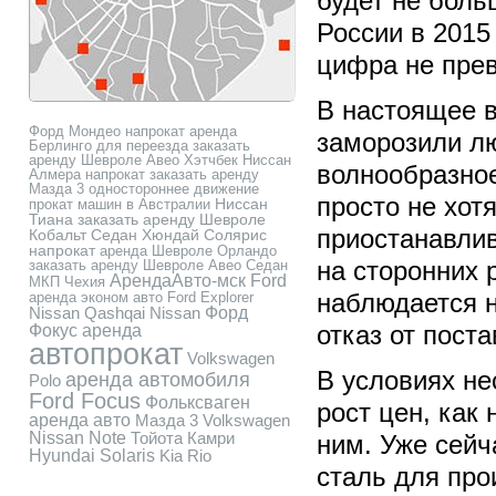
будет не боль
России в 2015
цифра не пре
В настоящее 
Форд Мондео напрокат
аренда
заморозили л
Берлинго для переезда
заказать
аренду Шевроле Авео Хэтчбек
Ниссан
волнообразное
Алмера напрокат
заказать аренду
Мазда 3
одностороннее движение
просто не хот
Ниссан
прокат машин в Австралии
Тиана
заказать аренду Шевроле
приостанавлив
Кобальт Седан
Хюндай Солярис
напрокат
аренда Шевроле Орландо
заказать аренду Шевроле Авео Седан
на сторонних 
АрендаАвто-мск
Ford
МКП
Чехия
аренда эконом авто
Ford Explorer
наблюдается н
Nissan Qashqai
Nissan
Форд
Фокус
аренда
отказ от поста
автопрокат
Volkswagen
В условиях н
аренда автомобиля
Polo
Ford Focus
Фольксваген
рост цен, как
аренда авто
Мазда 3
Volkswagen
Nissan Note
Тойота Камри
ним. Уже сейч
Hyundai Solaris
Kia Rio
сталь для про