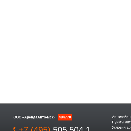
Автомобили
ООО «АрендаАвто-мск»
484770
Пункты авт
+7 (495)
505 504 1
Условия а