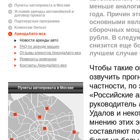
меньше аналоги
Пункты автопроката в Москве
Условия аренды автомобилей и
года. Причин эт
договор проката
основными явл
Партнерская программа
Клиентам Genser
сборочных мощн
АрендаАвто-мск
рубля. В следу
Новости аренды авто
снизится еще б
FAQ по аренде машин
лучшем случае п
Отзывы клиентов АрендаАвто-мск
Реквизиты компании
Контакты АрендаАвто-мск
Чтобы такие о
озвучить прог
частности, по
Пункты автопроката в Москве
«Российские 
руководитель 
Удалов и нек
мнению этих э
составляют по