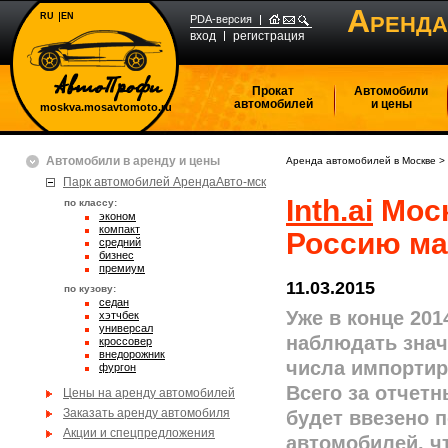
А
RU
EN
РЕНДА
PDA-версия
вход
регистрация
Прокат
Автомобили
автомобилей
и цены
moskva.mosavtomoto.ru
Автомобили в аренду и цены
Аренда автомобилей в Москве
>
Парк автомобилей АрендаАвто-мск
Inth.ai
Моск
по классу:
эконом
компакт
Россию ма
средний
бизнес
премиум
11.03.2015
по кузову:
седан
Уже в конце 201
хэтчбек
универсал
наблюдать знач
кроссовер
внедорожник
числа импорти
фургон
Всего за отчетн
Цены на аренду автомобилей
Заказать аренду автомобиля
будет ввезено п
Акции и спецпредложения
автомобилей, ч