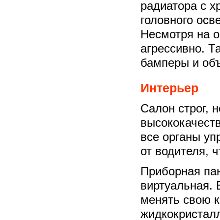
радиатора с х
головного осв
Несмотря на о
агрессивно. Т
бамперы и об
Интерьер
Салон строг, 
высококачест
все органы уп
от водителя, ч
Приборная пан
виртуальная. 
менять свою к
жидкокристал