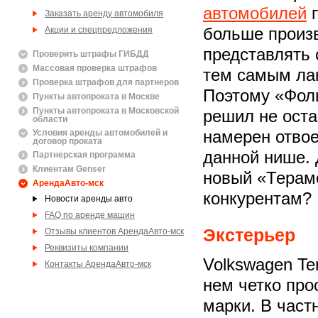
автомобилей
п
Заказать аренду автомобиля
Акции и спецпредложения
больше произ
представлять 
Проверить штрафы ГИБДД
Массовая проверка штрафов
тем самым ла
Проверка штрафов для партнеров
Поэтому «Фол
Пункты автопроката в Москве
Пункты автопроката в Московской
решил не оста
области
Условия аренды автомобилей и
намерен отвое
договор проката
данной нише. 
Партнерская программа
Клиентам Genser
новый «Терамо
АрендаАвто-мск
конкурентам?
Новости аренды авто
FAQ по аренде машин
Экстерьер
Отзывы клиентов АрендаАвто-мск
Реквизиты компании
Volkswagen Te
Контакты АрендаАвто-мск
нем четко пр
марки. В част