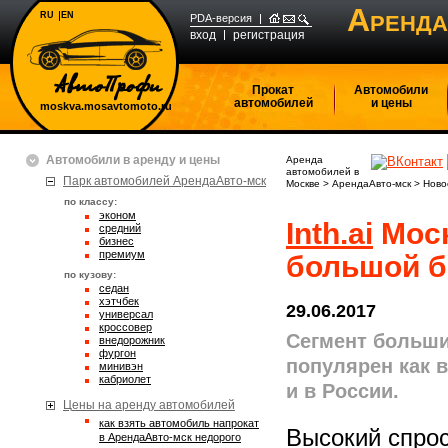
А
RU
EN
РЕНДА
PDA-версия
вход
регистрация
Прокат
Автомобили
автомобилей
и цены
moskva.mosavtomoto.ru
Автомобили в аренду и цены
Аренда
автомобилей в
Парк автомобилей АрендаАвто-мск
Москве
>
АрендаАвто-мск
>
Ново
по классу:
эконом
Inth.ai
Моск
средний
бизнес
премиум
большой б
по кузову:
седан
хэтчбек
29.06.2017
универсал
кроссовер
Сегмент больши
внедорожник
фургон
популярен как в
минивэн
кабриолет
и в России.
Цены на аренду автомобилей
Как взять автомобиль напрокат
Высокий спро
в АрендаАвто-мск недорого