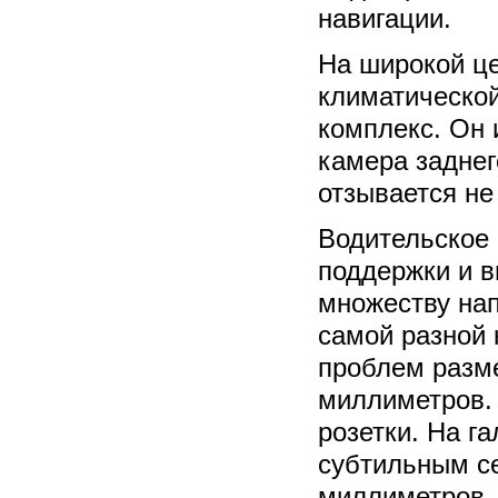
навигации.
На широкой ц
климатическо
комплекс. Он 
камера заднег
отзывается не 
Водительское 
поддержки и 
множеству нап
самой разной 
проблем разме
миллиметров. 
розетки. На г
субтильным се
миллиметров.