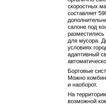
скоростных ма
составляет 59
дополнительн
салоне под к
разместились 
для мусора. Д
условиях горо
адаптивный св
автоматическо
Бортовые сис
Можно комбин
и наоборот.
На территорию
возможной ком