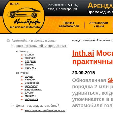
А
RU
EN
РЕНДА
PDA-версия
вход
регистрация
Промокод на 
Прокат
Автомобили
автомобилей
и цены
moskva.mosavtomoto.ru
Автомобили в аренду и цены
Аренда автомобилей в Москве
>
Парк автомобилей АрендаАвто-мск
Inth.ai
Моск
по классу:
эконом
компакт
практичны
средний
бизнес
премиум
23.09.2015
по кузову:
седан
Обновленная
S
хэтчбек
универсал
порядка 2 млн 
кроссовер
внедорожник
удивиться, когд
фургон
минивэн
упоминается в 
кабриолет
автомобиля гол
Цены на аренду автомобилей
Как взять автомобиль напрокат