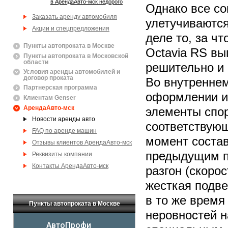
в АрендаАвто-мск недорого
Однако все с
Заказать аренду автомобиля
улетучиваются
Акции и спецпредложения
деле то, за чт
Пункты автопроката в Москве
Octavia RS вы
Пункты автопроката в Московской
области
решительно и 
Условия аренды автомобилей и
договор проката
Во внутренне
Партнерская программа
оформлении и
Клиентам Genser
АрендаАвто-мск
элементы спор
Новости аренды авто
соответствующ
FAQ по аренде машин
момент состав
Отзывы клиентов АрендаАвто-мск
предыдущим п
Реквизиты компании
Контакты АрендаАвто-мск
разгон (скорос
жесткая подве
в то же время
Пункты автопроката в Москве
неровностей н