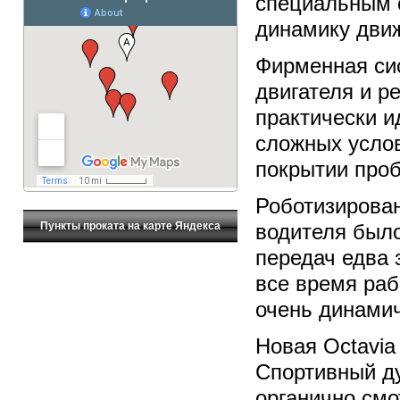
специальным 
динамику движ
Фирменная си
двигателя и р
практически и
сложных усло
покрытии проб
Роботизирован
Пункты проката на карте Яндекса
водителя был
передач едва 
все время раб
очень динами
Новая Octavia
Спортивный ду
органично смот