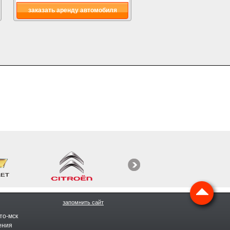
заказать аренду автомобиля
запомнить сайт
то-мск
ения