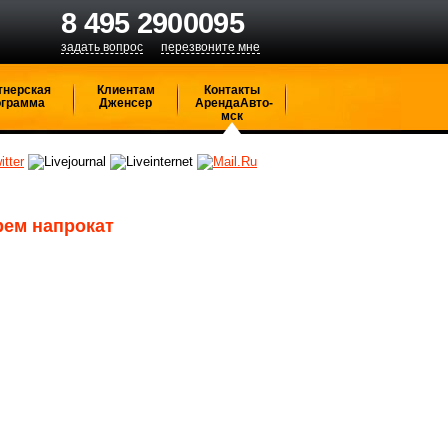
8 495 2900095
задать вопрос
перезвоните мне
тнерская
Клиентам
Контакты
ограмма
Дженсер
АрендаАвто-
мск
рем напрокат