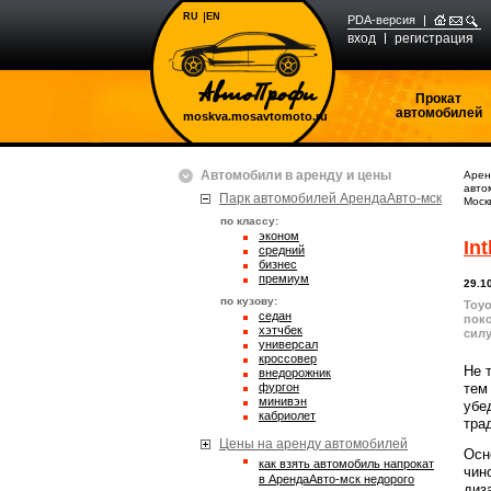
RU
EN
PDA-версия
вход
регистрация
Прокат
автомобилей
moskva.mosavtomoto.ru
Автомобили в аренду и цены
Арен
авто
Парк автомобилей АрендаАвто-мск
Моск
по классу:
эконом
Int
средний
бизнес
премиум
29.1
по кузову:
Toyo
седан
поко
хэтчбек
силу
универсал
кроссовер
Не 
внедорожник
фургон
тем
минивэн
убе
кабриолет
тра
Цены на аренду автомобилей
Осн
Как взять автомобиль напрокат
чин
в АрендаАвто-мск недорого
диз