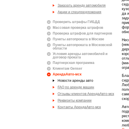
сед
Заказать аренду автомобиля
куз
Акции и спецпредложения
да 
зад
Проверить штрафы ГИБДД
при
фор
Массовая проверка штрафов
обн
Проверка штрафов для партнеров
Пункты автопроката в Москве
Нес
(не
Пункты автопроката в Московской
области
дер
кор
Условия аренды автомобилей и
договор проката
отл
Партнерская программа
(ми
огр
Клиентам Genser
АрендаАвто-мск
Бла
сид
Новости аренды авто
Люб
FAQ по аренде машин
пол
Отзывы клиентов АрендаАвто-мск
сам
ско
Реквизиты компании
Авт
Контакты АрендаАвто-мск
под
рес
ком
люб