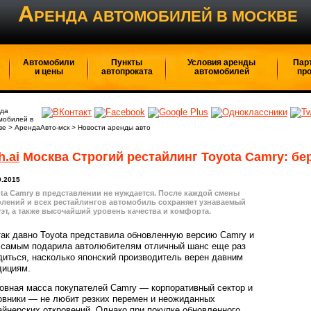
А
РЕНДА АВТОМОБИЛЕЙ В МОСКВЕ
Автомобили
Пункты
Условия аренды
Пар
и цены
автопроката
автомобилей
пр
да
мобилей в
ве
>
АрендаАвто-мск
>
Новости аренды авто
h.ai
Москва Строгий рестайлинг Toyota Camry: бе
0.2015
ta Camry в представлении не нуждается. После каждой смены
лений и всех рестайлингов автомобиль сохраняет узнаваемый
эт, а также высочайший уровень качества и комфорта.
так давно Toyota представила обновленную версию Camry и
 самым подарила автолюбителям отличный шанс еще раз
диться, насколько японский производитель верен давним
дициям.
овная масса покупателей Camry — корпоративный сектор и
овники — не любит резких перемен и неожиданных
айнерских откровений. Однако при покупке обновленного