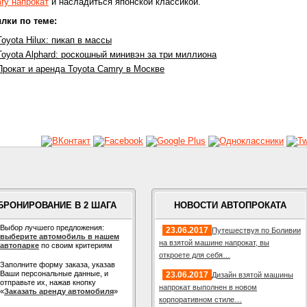
ry напрокат
и насладиться японской классикой.
лки по теме:
Toyota Hilux: пикап в массы
Toyota Alphard: роскошный минивэн за три миллиона
Прокат и аренда Toyota Camry в Москве
БРОНИРОВАНИЕ В 2 ШАГА
НОВОСТИ АВТОПРОКАТА
Выбор лучшего предложения:
23.06.2017
Путешествуя по Боливии
выберите автомобиль в нашем
на взятой машине напрокат, вы
автопарке
по своим критериям
откроете для себя…
Заполните форму заказа, указав
Ваши персональные данные, и
23.06.2017
Дизайн взятой машины
отправьте их, нажав кнопку
напрокат выполнен в новом
«
Заказать аренду автомобиля
»
корпоративном стиле…