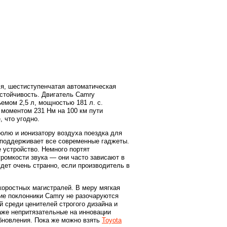
ля, шестиступенчатая автоматическая
устойчивость. Двигатель Camry
мом 2,5 л, мощностью 181 л. с.
 моментом 231 Нм на 100 км пути
, что угодно.
ролю и ионизатору воздуха поездка для
 поддерживает все современные гаджеты.
 устройство. Немного портят
ромкости звука — они часто зависают в
дет очень странно, если производитель в
скоростных магистралей. В меру мягкая
ние поклонники Camry не разочаруются
й среди ценителей строгого дизайна и
аже непритязательные на инновации
бновления. Пока же можно взять
Toyota