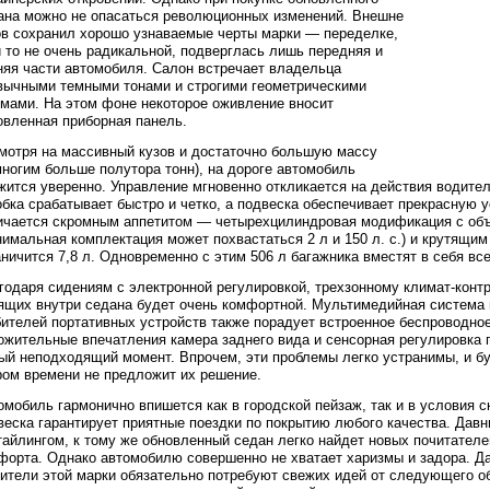
ана можно не опасаться революционных изменений. Внешне
ов сохранил хорошо узнаваемые черты марки — переделке,
и то не очень радикальной, подверглась лишь передняя и
няя части автомобиля. Салон встречает владельца
вычными темными тонами и строгими геометрическими
мами. На этом фоне некоторое оживление вносит
овленная приборная панель.
мотря на массивный кузов и достаточно большую массу
многим больше полутора тонн), на дороге автомобиль
жится уверенно. Управление мгновенно откликается на действия водите
обка срабатывает быстро и четко, а подвеска обеспечивает прекрасную 
ичается скромным аппетитом — четырехцилиндровая модификация с объе
нимальная комплектация может похвастаться 2 л и 150 л. с.) и крутящим
аничится 7,8 л. Одновременно с этим 506 л багажника вместят в себя все
годаря сидениям с электронной регулировкой, трехзонному климат-конт
ящих внутри седана будет очень комфортной. Мультимедийная система
ителей портативных устройств также порадует встроенное беспроводное
ожительные впечатления камера заднего вида и сенсорная регулировка г
ый неподходящий момент. Впрочем, эти проблемы легко устранимы, и бу
ром времени не предложит их решение.
омобиль гармонично впишется как в городской пейзаж, так и в условия 
веска гарантирует приятные поездки по покрытию любого качества. Дав
тайлингом, к тому же обновленный седан легко найдет новых почитателе
форта. Однако автомобилю совершенно не хватает харизмы и задора. Д
ители этой марки обязательно потребуют свежих идей от следующего о