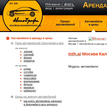
А
RU
EN
РЕНДА
PDA-версия
вход
регистрация
Прокат
Автомобили
автомобилей
и цены
moskva.mosavtomoto.ru
Автомобили в аренду и цены
Аренда
автомобилей в
Парк автомобилей АрендаАвто-мск
Москве
>
Автомобили в аренду и
по классу:
эконом
Inth.ai
Москва Кал
средний
бизнес
премиум
по кузову:
Модель автомобиля:
седан
хэтчбек
универсал
кроссовер
внедорожник
фургон
минивэн
кабриолет
Цены на аренду автомобилей
Как взять автомобиль напрокат
в АрендаАвто-мск недорого