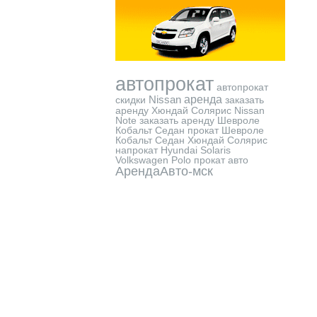
автопрокат
автопрокат
Nissan
аренда
скидки
заказать
аренду Хюндай Солярис
Nissan
Note
заказать аренду Шевроле
Кобальт Седан
прокат Шевроле
Кобальт Седан
Хюндай Солярис
напрокат
Hyundai Solaris
Volkswagen Polo
прокат авто
АрендаАвто-мск