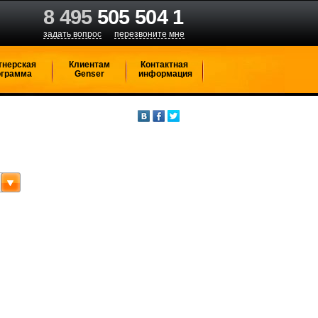
8 495
505 504 1
задать вопрос
перезвоните мне
тнерская
Клиентам
Контактная
ограмма
Genser
информация