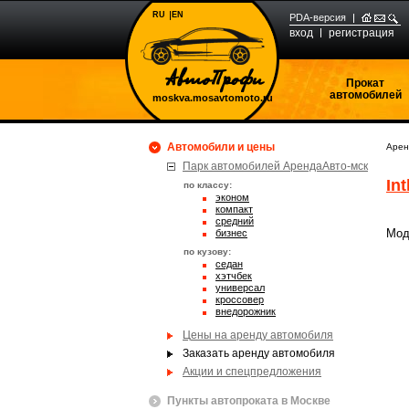
RU
EN
PDA-версия
вход
регистрация
Прокат
автомобилей
moskva.mosavtomoto.ru
Автомобили и цены
Арен
Парк автомобилей АрендаАвто-мск
Int
по классу:
эконом
компакт
средний
Мод
бизнес
по кузову:
седан
хэтчбек
универсал
кроссовер
внедорожник
Цены на аренду автомобиля
Заказать аренду автомобиля
Акции и спецпредложения
Пункты автопроката в Москве