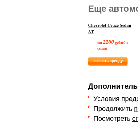
Еще автом
Chevrolet Cruze Sedan
AT
2200
от
рублей в
сутки
заказать аренду
Дополнитель
Условия пред
Продолжить
п
Посмотреть
с