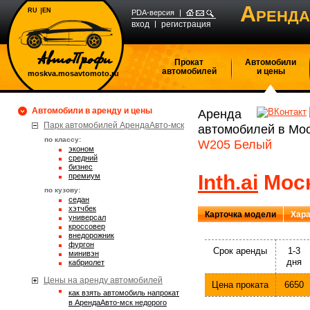
А
RU
EN
РЕНДА
PDA-версия
вход
регистрация
Прокат
Автомобили
автомобилей
и цены
moskva.mosavtomoto.ru
Автомобили в аренду и цены
Аренда
Парк автомобилей АрендаАвто-мск
автомобилей в Мо
по классу:
W205 Белый
эконом
средний
бизнес
Inth.ai
Моск
премиум
по кузову:
седан
хэтчбек
Карточка модели
Хара
универсал
кроссовер
внедорожник
фургон
Срок аренды
1-3
минивэн
дня
кабриолет
Цены на аренду автомобилей
Цена проката
6650
Как взять автомобиль напрокат
в АрендаАвто-мск недорого