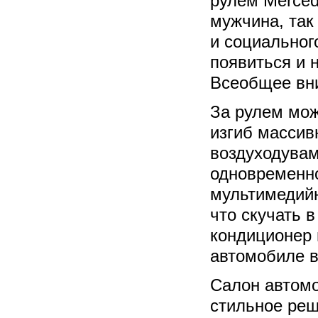
рулем Merced
мужчина, так
и социальног
появиться и н
Всеобщее вн
За рулем мож
изгиб массив
воздуходувам
одновременно
мультимедийн
что скучать в
кондиционер 
автомобиле в
Салон автомо
стильное реш