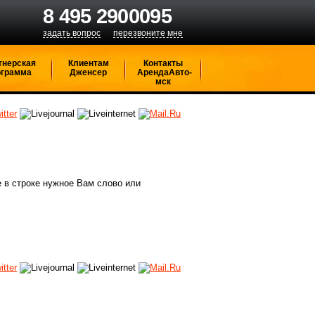
8 495 2900095
задать вопрос
перезвоните мне
тнерская
Клиентам
Контакты
ограмма
Дженсер
АрендаАвто-
мск
 в строке нужное Вам слово или