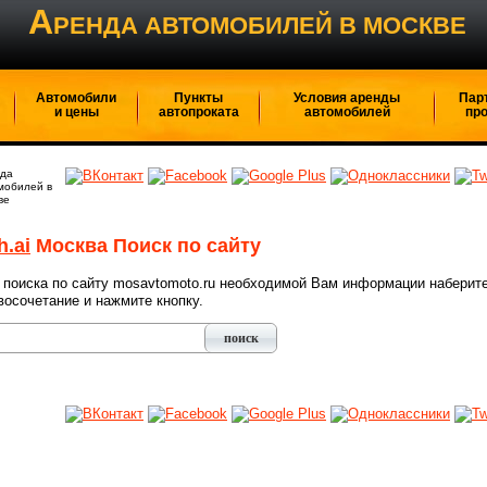
А
РЕНДА АВТОМОБИЛЕЙ В МОСКВЕ
Автомобили
Пункты
Условия аренды
Пар
и цены
автопроката
автомобилей
пр
да
мобилей в
ве
h.ai
Москва Поиск по сайту
 поиска по сайту mosavtomoto.ru необходимой Вам информации наберите
восочетание и нажмите кнопку.