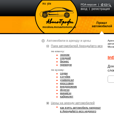
RU
EN
PDA-версия
вход
регистрация
Прокат
автомобилей
moskva.mosavtomoto.ru
Автомобили в аренду и цены
Арен
авто
Парк автомобилей АрендаАвто-мск
Моск
по классу:
эконом
Int
средний
бизнес
премиум
Для
по кузову:
сло
седан
хэтчбек
универсал
кроссовер
внедорожник
фургон
минивэн
кабриолет
Цены на аренду автомобилей
Как взять автомобиль напрокат
в АрендаАвто-мск недорого