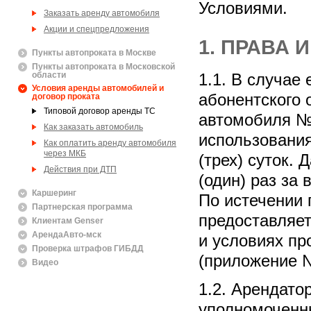
Условиями.
Заказать аренду автомобиля
Акции и спецпредложения
1. ПРАВА
Пункты автопроката в Москве
Пункты автопроката в Московской
области
1.1. В случае
Условия аренды автомобилей и
абонентского
договор проката
Типовой договор аренды ТС
автомобиля № 
Как заказать автомобиль
использования
Как оплатить аренду автомобиля
через МКБ
(трех) суток.
Действия при ДТП
(один) раз за
Каршеринг
По истечении 
Партнерская программа
предоставляет
Клиентам Genser
АрендаАвто-мск
и условиях пр
Проверка штрафов ГИБДД
(приложение №
Видео
1.2. Арендатор
уполномоченны