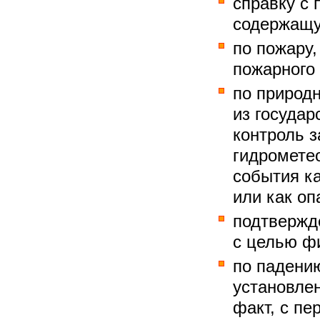
справку с
содержащ
по пожару,
пожарного
по природ
из государ
контроль 
гидромете
события к
или как оп
подтвержд
с целью ф
по падени
установле
факт, с пе