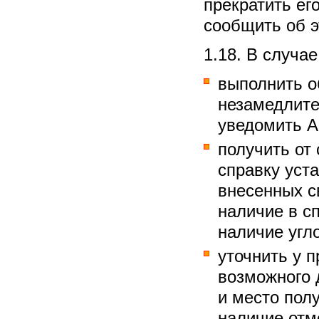
прекратить ег
сообщить об 
1.18. В случа
выполнить о
незамедлите
уведомить А
получить от
справку уст
внесенных с
наличие в с
наличие угл
уточнить у 
возможного 
и место пол
наличие отм