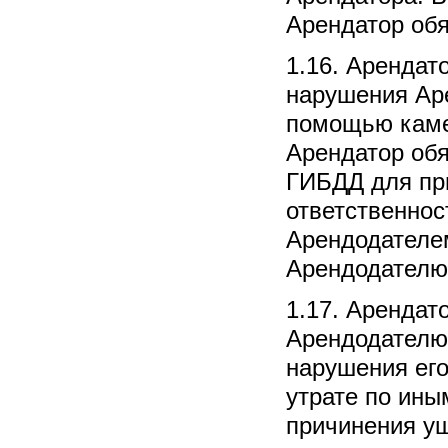
Арендатор обя
1.16. Арендат
нарушения Ар
помощью каме
Арендатор обя
ГИБДД для при
ответственнос
Арендодателем
Арендодателю
1.17. Арендат
Арендодателю
нарушения его
утрате по ины
причинения ущ