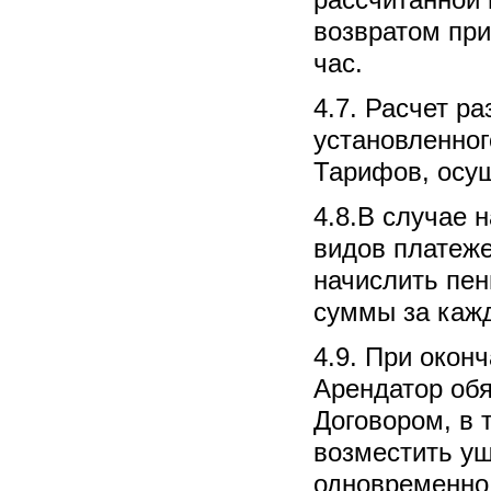
рассчитанной 
возвратом при
час.
4.7. Расчет р
установленног
Тарифов, осущ
4.8.В случае
видов платеже
начислить пен
суммы за кажд
4.9. При окон
Арендатор обя
Договором, в 
возместить ущ
одновременно 