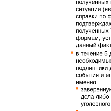
полученных 
ситуации (я
справки по 
подтверждаю
полученных 
формам, ус
данный факт
в течение 5 
необходимых
подлинники 
события и е
именно:
заверенну
дела либо 
уголовного