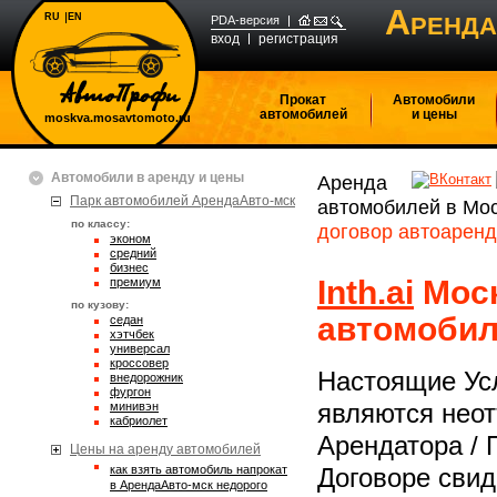
А
RU
EN
РЕНДА
PDA-версия
вход
регистрация
Прокат
Автомобили
автомобилей
и цены
moskva.mosavtomoto.ru
Автомобили в аренду и цены
Аренда
Парк автомобилей АрендаАвто-мск
автомобилей в Мо
по классу:
договор автоарен
эконом
средний
бизнес
Inth.ai
Моск
премиум
по кузову:
автомобил
седан
хэтчбек
универсал
кроссовер
Настоящие Усл
внедорожник
фургон
минивэн
являются нео
кабриолет
Арендатора / 
Цены на аренду автомобилей
Как взять автомобиль напрокат
Договоре свид
в АрендаАвто-мск недорого