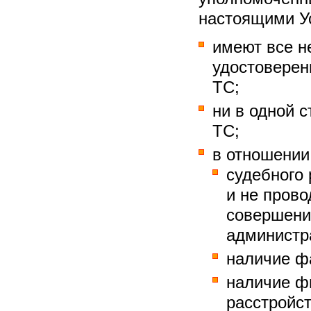
настоящими У
имеют все н
удостоверен
ТС;
ни в одной 
ТС;
в отношении
судебного
и не прово
совершени
администра
наличие ф
наличие ф
расстройс