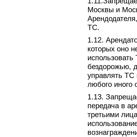
1.11.Запреща
Москвы и Моск
Арендодателя,
ТС.
1.12. Арендат
которых оно н
использовать 
бездорожью, 
управлять ТС 
любого иного 
1.13. Запреща
передача в аре
третьими лица
использование
вознаграждени