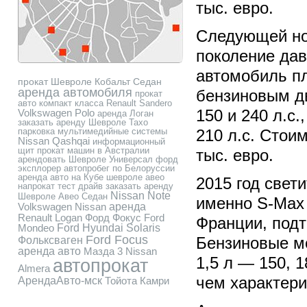
тыс. евро.
Следующей но
поколение да
автомобиль пл
прокат Шевроле Кобальт Седан
аренда автомобиля
бензиновым д
прокат
авто компакт класса
Renault Sandero
Volkswagen Polo
150 и 240 л.с
аренда Логан
заказать аренду Шевроле Тахо
парковка
мультимедийные системы
210 л.с. Стои
Nissan Qashqai
информационный
щит
прокат машин в Австралии
тыс. евро.
арендовать Шевроле Универсал
форд
эксплорер
автопробег по Белоруссии
аренда авто на Кубе
шевроле авео
2015 год свет
напрокат тест драйв
заказать аренду
Nissan Note
Шевроле Авео Седан
именно S-Max 
Volkswagen
Nissan
аренда
Renault Logan
Форд Фокус
Ford
Франции, подт
Mondeo
Ford
Hyundai Solaris
Ford Focus
Фольксваген
Бензиновые мо
аренда авто
Мазда 3
Nissan
1,5 л — 150, 1
автопрокат
Almera
чем характери
АрендаАвто-мск
Тойота Камри