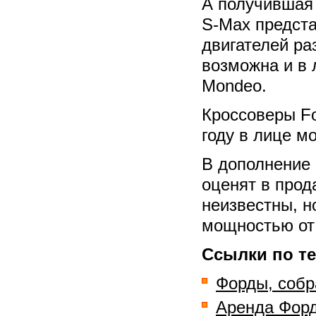
А получившая 
S-Max предст
двигателей ра
возможна и в 
Mondeo.
Кроссоверы Fo
году в лице мо
В дополнение 
оценят в прод
неизвестны, н
мощностью от
Ссылки по те
Форды, собр
Аренда Форд