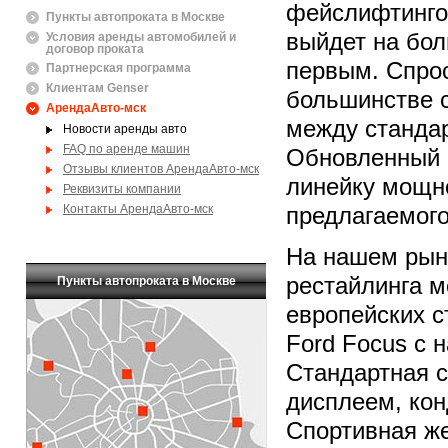
фейслифтинго
Пункты автопроката в Москве
выйдет на бо
Условия аренды автомобилей и
договор проката
первым. Спрос
Партнерская программа
Клиентам Genser
большинстве с
АрендаАвто-мск
между стандар
Новости аренды авто
FAQ по аренде машин
Обновленный 
Отзывы клиентов АрендаАвто-мск
линейку мощно
Реквизиты компании
Контакты АрендаАвто-мск
предлагаемого
На нашем рын
рестайлинга м
Пункты автопроката в Москве
европейских с
Ford Focus с 
Стандартная 
дисплеем, кон
Спортивная же