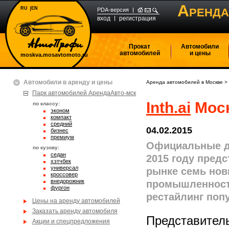
А
RU
EN
РЕНДА
PDA-версия
вход
регистрация
Прокат
Автомобили
автомобилей
и цены
moskva.mosavtomoto.ru
Автомобили в аренду и цены
Аренда автомобилей в Москве
>
Парк автомобилей АрендаАвто-мск
Inth.ai
Моск
по классу:
эконом
компакт
средний
04.02.2015
бизнес
премиум
Официальные д
по кузову:
седан
2015 году пред
хэтчбек
универсал
рынке семь нов
кроссовер
внедорожник
промышленности
фургон
рестайлинг поп
Цены на аренду автомобилей
Заказать аренду автомобиля
Представител
Акции и спецпредложения