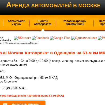
А
РЕНДА АВТОМОБИЛЕЙ В МОСКВЕ
Автомобили
Пункты
Условия аренды
Пар
и цены
автопроката
автомобилей
пр
да
мобилей в
ве
>
Пункты автопроката в Москве
h.ai
Москва Автопрокат в Одинцово на 63-м км М
ы работы Вт. - Сб. с 9.00 до 19.00 (в воскр. и понед. возможна выдача и 
о по согласованию)
ес:
082, М.О., Одинцовский р-н, 63-км МКАД
ро Строгино
:
+7 (495) 505-504-1
хема проезда в пункт автопроката на 63 км МКАД
написать письмо