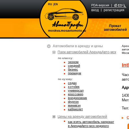
RU
EN
PDA-версия
вход
регистрация
Прокат
автомобилей
moskva.mosavtomoto.ru
Автомобили в аренду и цены
Арен
авто
Парк автомобилей АрендаАвто-мск
Моск
по классу:
эконом
Int
средний
бизнес
премиум
Час
авт
по кузову:
седан
хэтчбек
Адр
универсал
кроссовер
143
внедорожник
Мет
фургон
минивэн
Тел
кабриолет
Цены на аренду автомобилей
С
Как взять автомобиль напрокат
в АрендаАвто-мск недорого