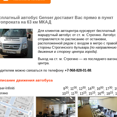
сплатный автобус Genser доставит Вас прямо в пункт
топроката на 63 км МКАД
Для клиентов автоцентра курсирует бесплатный
маршрутный автобус от ст. м. Строгино. Автобус
отправляется по расписанию от остановки,
расположенной рядом с входом в метро с право
стороны Строгинского бульвара
(по направлению
движения в сторону центра города)
.
Выход на ст. м. Строгино — из последнего вагон
центра.
одителем можно связаться по телефону
+7-968-828-01-88
.
писание движения автобуса
30
00
30
30
00
30
er-Infiniti
9
, 11
, 12
, 14
, 16
, 17
, 1
15
30
15
15
45
15
огино
10
, 11
, 13
, 15
, 16
, 18
, 