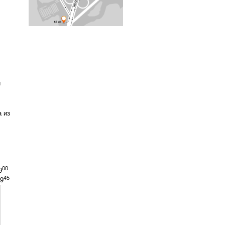
й
а из
00
9
45
19