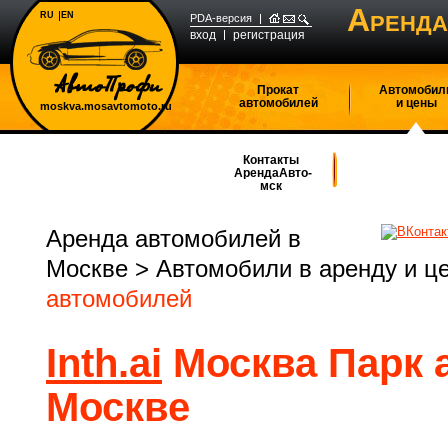
А
RU
EN
РЕНДА
PDA-версия
вход
регистрация
Прокат
Автомобил
автомобилей
и цены
moskva.mosavtomoto.ru
Контакты
АрендаАвто-
мск
Аренда автомобилей в
Москве
>
Автомобили в аренду и ц
автомобилей
Inth.ai
Москва Парк 
Москве