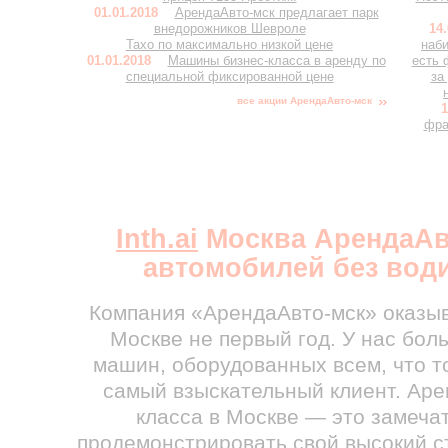
01.01.2018
АрендаАвто-мск предлагает парк
внедорожников Шевроле
14.
Тахо по максимально низкой цене
наби
01.01.2018
Машины бизнес-класса в аренду по
есть 
специальной фиксированной цене
за
все акции АрендаАвто-мск
1
фра
Inth.ai
Москва АрендаАв
автомобилей без вод
Компания «АрендаАвто-мск» оказыв
Москве не первый год. У нас бо
машин, оборудованных всем, что т
самый взыскательный клиент. Аре
класса в Москве — это замеча
продемонстрировать свой высокий с