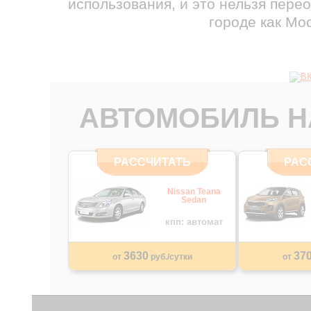
использования, и это нельзя пере
городе как Мос
АВТОМОБИЛЬ Н
РАССЧИТАТЬ
РАС
Nissan Teana
Sedan
кпп: автомат
3630
37
от
руб./сутки
от