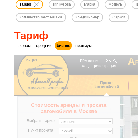
Тариф
Тип кузова
Марка
Модель
Т
Количество мест багажа
Кондиционер
Фаркоп
Тариф
эконом
средний
бизнес
премиум
А
RU
EN
PDA-версия
вход
регистрация
Прокат
автомобилей
moskva.mosavtomoto.ru
Стоимость аренды и проката
автомобиля в Москве
Выбрать тариф:
Пункт проката: