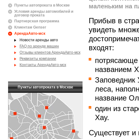
маленьким на п
Пункты автопроката в Москве
Условия аренды автомобилей и
договор проката
Прибыв в стра
Партнерская программа
Клиентам Genser
увидеть множ
АрендаАвто-мск
достопримечат
Новости аренды авто
входят:
FAQ по аренде машин
Отзывы клиентов АрендаАвто-мск
Реквизиты компании
потрясающе 
Контакты АрендаАвто-мск
названием Х
Заповедник 
Пункты автопроката в Москве
леса, напол
название Ол
один из ста
Хау.
Существует и 