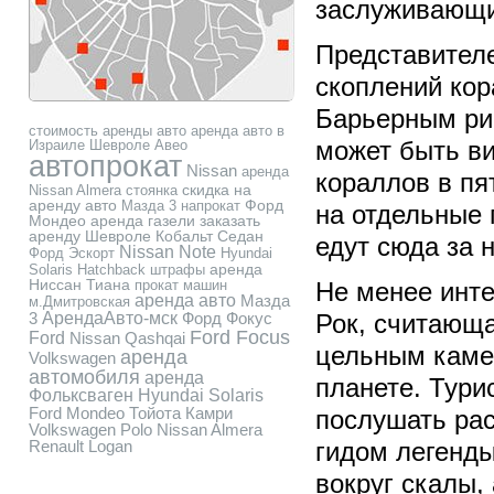
заслуживающи
Представителе
скоплений ко
Барьерным риф
стоимость аренды авто
аренда авто в
Израиле
Шевроле Авео
может быть ви
автопрокат
Nissan
аренда
кораллов в пя
скидка на
Nissan Almera
стоянка
аренду авто
Форд
Мазда 3 напрокат
на отдельные 
Мондео
аренда газели
заказать
аренду Шевроле Кобальт Седан
едут сюда за
Nissan Note
Форд Эскорт
Hyundai
аренда
Solaris Hatchback
штрафы
Ниссан Тиана
прокат машин
Не менее инте
аренда авто
Мазда
м.Дмитровская
3
АрендаАвто-мск
Форд Фокус
Рок, считающ
Ford Focus
Ford
Nissan Qashqai
цельным каме
аренда
Volkswagen
автомобиля
аренда
планете. Тури
Фольксваген
Hyundai Solaris
Ford Mondeo
Тойота Камри
послушать ра
Volkswagen Polo
Nissan Almera
Renault Logan
гидом легенды
вокруг скалы,