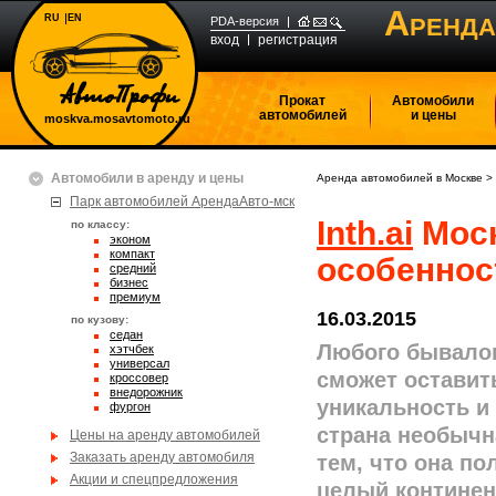
А
RU
EN
РЕНДА
PDA-версия
вход
регистрация
Прокат
Автомобили
автомобилей
и цены
moskva.mosavtomoto.ru
Автомобили в аренду и цены
Аренда автомобилей в Москве
>
Парк автомобилей АрендаАвто-мск
Inth.ai
Моск
по классу:
эконом
компакт
особеннос
средний
бизнес
премиум
16.03.2015
по кузову:
седан
Любого бывалог
хэтчбек
универсал
сможет остави
кроссовер
внедорожник
уникальность и 
фургон
страна необычн
Цены на аренду автомобилей
Заказать аренду автомобиля
тем, что она п
Акции и спецпредложения
целый контине