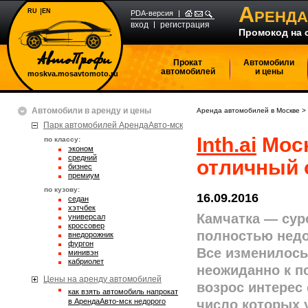
А
RU
EN
РЕНДА
PDA-версия
вход
регистрация
Промокод на 
Прокат
Автомобили
автомобилей
и цены
moskva.mosavtomoto.ru
Автомобили в аренду и цены
Аренда автомобилей в Москве
>
Парк автомобилей АрендаАвто-мск
Inth.ai
Моск
по классу:
эконом
средний
отличный 
бизнес
премиум
по кузову:
16.09.2016
седан
хэтчбек
Камчатка — сур
универсал
кроссовер
полностью недо
внедорожник
фургон
Все изменилось 
минивэн
кабриолет
неожиданно к п
Цены на аренду автомобилей
возрос интерес
Как взять автомобиль напрокат
в АрендаАвто-мск недорого
число которых 