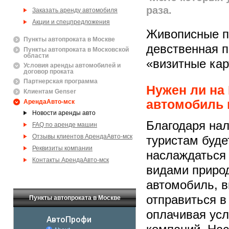
раза.
Заказать аренду автомобиля
Акции и спецпредложения
Живописные п
Пункты автопроката в Москве
девственная 
Пункты автопроката в Московской
области
«визитные кар
Условия аренды автомобилей и
договор проката
Партнерская программа
Нужен ли на
Клиентам Genser
автомобиль 
АрендаАвто-мск
Новости аренды авто
Благодаря на
FAQ по аренде машин
Отзывы клиентов АрендаАвто-мск
туристам буде
Реквизиты компании
наслаждаться
Контакты АрендаАвто-мск
видами приро
автомобиль, 
отправиться в
Пункты автопроката в Москве
оплачивая усл