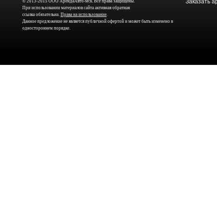
Заказать а
© 2013-2015 ООО АрендаАвто-мск. Все права защищены.
При использовании материалов сайта активная обратная
ссылка обязательна.
Права на использование
.
Данное предложение не является публичной офертой и может быть изменено в
одностороннем порядке.