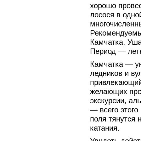
хорошо прове
лосося в одно
многочисленны
Рекомендуемы
Камчатка, Уша
Период — летн
Камчатка — у
ледников и ву
привлекающий
желающих пров
экскурсии, ал
— всего этого
поля тянутся 
катания.