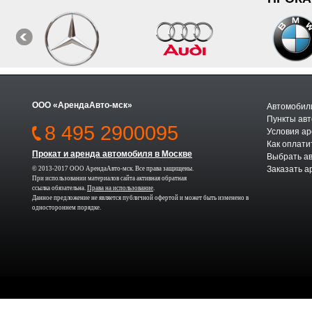
ООО «АрендаАвто-мск»
Автомобили
Пункты авт
8 495 2900095
Условия а
Как оплати
Прокат и аренда автомобиля в Москве
Выбрать а
Заказать а
© 2013-2017 ООО АрендаАвто-мск. Все права защищены.
При использовании материалов сайта активная обратная
ссылка обязательна.
Права на использование
.
Данное предложение не является публичной офертой и может быть изменено в
одностороннем порядке.