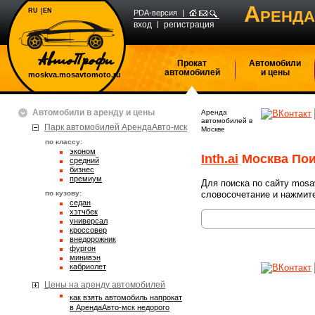
А
RU
EN
РЕНДА
PDA-версия
вход
регистрация
Прокат
Автомобили
автомобилей
и цены
moskva.mosavtomoto.ru
Автомобили в аренду и цены
Аренда
автомобилей в
Парк автомобилей АрендаАвто-мск
Москве
по классу:
эконом
Inth.ai
Москва Пои
средний
бизнес
премиум
Для поиска по сайту mosa
по кузову:
словосочетание и нажмите
седан
хэтчбек
универсал
кроссовер
внедорожник
фургон
минивэн
кабриолет
Цены на аренду автомобилей
Как взять автомобиль напрокат
в АрендаАвто-мск недорого