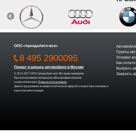
ООО «АрендаАвто-мск»
Автомобили
Пункты авт
8 495 2900095
Условия а
Как оплати
Прокат и аренда автомобиля в Москве
Выбрать а
Заказать а
© 2013-2017 ООО АрендаАвто-мск. Все права защищены.
При использовании материалов сайта активная обратная
ссылка обязательна.
Права на использование
.
Данное предложение не является публичной офертой и может быть изменено в
одностороннем порядке.