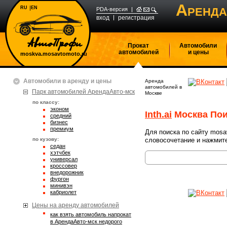
А
RU
EN
РЕНДА
PDA-версия
вход
регистрация
Прокат
Автомобили
автомобилей
и цены
moskva.mosavtomoto.ru
Автомобили в аренду и цены
Аренда
автомобилей в
Парк автомобилей АрендаАвто-мск
Москве
по классу:
эконом
Inth.ai
Москва Пои
средний
бизнес
премиум
Для поиска по сайту mosa
по кузову:
словосочетание и нажмите
седан
хэтчбек
универсал
кроссовер
внедорожник
фургон
минивэн
кабриолет
Цены на аренду автомобилей
Как взять автомобиль напрокат
в АрендаАвто-мск недорого