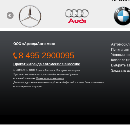
ООО «АрендаАвто-мск»
Автомобили
Пункты авт
8 495 2900095
Условия а
Как оплати
Прокат и аренда автомобиля в Москве
Выбрать а
Заказать а
© 2013-2017 ООО АрендаАвто-мск. Все права защищены.
При использовании материалов сайта активная обратная
ссылка обязательна.
Права на использование
.
Данное предложение не является публичной офертой и может быть изменено в
одностороннем порядке.