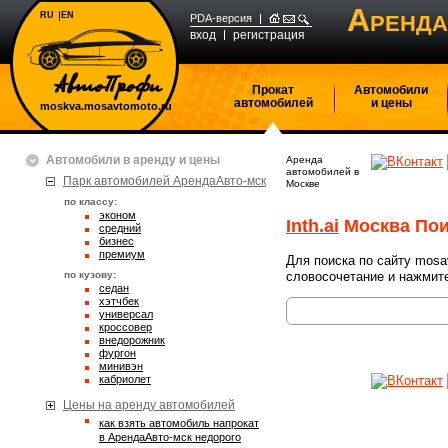
А
RU
EN
РЕНДА
PDA-версия
вход
регистрация
Прокат
Автомобили
автомобилей
и цены
moskva.mosavtomoto.ru
Автомобили в аренду и цены
Аренда
автомобилей в
Парк автомобилей АрендаАвто-мск
Москве
по классу:
эконом
Inth.ai
Москва Пои
средний
бизнес
премиум
Для поиска по сайту mosa
по кузову:
словосочетание и нажмите
седан
хэтчбек
универсал
кроссовер
внедорожник
фургон
минивэн
кабриолет
Цены на аренду автомобилей
Как взять автомобиль напрокат
в АрендаАвто-мск недорого