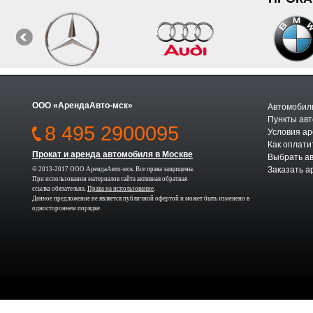
ООО «АрендаАвто-мск»
Автомобили
Пункты авт
8 495 2900095
Условия а
Как оплати
Прокат и аренда автомобиля в Москве
Выбрать а
Заказать а
© 2013-2017 ООО АрендаАвто-мск. Все права защищены.
При использовании материалов сайта активная обратная
ссылка обязательна.
Права на использование
.
Данное предложение не является публичной офертой и может быть изменено в
одностороннем порядке.