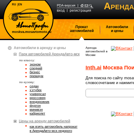
А
RU
EN
РЕНДА
PDA-версия
вход
регистрация
Прокат
Автомобили
автомобилей
и цены
moskva.mosavtomoto.ru
Автомобили в аренду и цены
Аренда
автомобилей в
Парк автомобилей АрендаАвто-мск
Москве
по классу:
эконом
Inth.ai
Москва Пои
средний
бизнес
премиум
Для поиска по сайту mosa
по кузову:
словосочетание и нажмите
седан
хэтчбек
универсал
кроссовер
внедорожник
фургон
минивэн
кабриолет
Цены на аренду автомобилей
Как взять автомобиль напрокат
в АрендаАвто-мск недорого