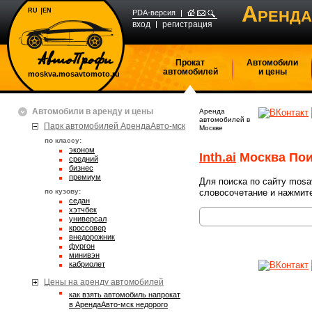
А
RU
EN
РЕНДА
PDA-версия
вход
регистрация
Прокат
Автомобили
автомобилей
и цены
moskva.mosavtomoto.ru
Автомобили в аренду и цены
Аренда
автомобилей в
Парк автомобилей АрендаАвто-мск
Москве
по классу:
эконом
Inth.ai
Москва Пои
средний
бизнес
премиум
Для поиска по сайту mosa
по кузову:
словосочетание и нажмите
седан
хэтчбек
универсал
кроссовер
внедорожник
фургон
минивэн
кабриолет
Цены на аренду автомобилей
Как взять автомобиль напрокат
в АрендаАвто-мск недорого