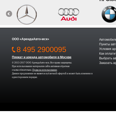
ООО «АрендаАвто-мск»
Автомобили
Пункты авт
8 495 2900095
Условия а
Как оплати
Прокат и аренда автомобиля в Москве
Выбрать а
Заказать а
© 2013-2017 ООО АрендаАвто-мск. Все права защищены.
При использовании материалов сайта активная обратная
ссылка обязательна.
Права на использование
.
Данное предложение не является публичной офертой и может быть изменено в
одностороннем порядке.