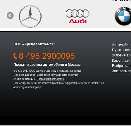
ООО «АрендаАвто-мск»
Автомобили
Пункты авт
8 495 2900095
Условия а
Как оплати
Прокат и аренда автомобиля в Москве
Выбрать а
Заказать а
© 2013-2017 ООО АрендаАвто-мск. Все права защищены.
При использовании материалов сайта активная обратная
ссылка обязательна.
Права на использование
.
Данное предложение не является публичной офертой и может быть изменено в
одностороннем порядке.