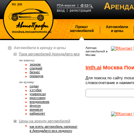
А
RU
EN
РЕНДА
PDA-версия
вход
регистрация
Прокат
Автомобили
автомобилей
и цены
moskva.mosavtomoto.ru
Автомобили в аренду и цены
Аренда
автомобилей в
Парк автомобилей АрендаАвто-мск
Москве
по классу:
эконом
Inth.ai
Москва Пои
средний
бизнес
премиум
Для поиска по сайту mosa
по кузову:
словосочетание и нажмите
седан
хэтчбек
универсал
кроссовер
внедорожник
фургон
минивэн
кабриолет
Цены на аренду автомобилей
Как взять автомобиль напрокат
в АрендаАвто-мск недорого