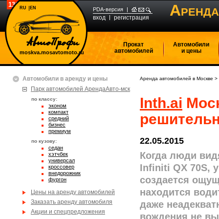
1365368
А
RU
EN
РЕНДА
PDA-версия
вход
регистрация
Прокат
Автомобили
автомобилей
и цены
moskva.mosavtomoto.ru
Автомобили в аренду и цены
Аренда автомобилей в Москве
>
Парк автомобилей АрендаАвто-мск
Inth.ai
Моск
по классу:
эконом
компакт
решитель
средний
бизнес
премиум
22.05.2015
по кузову:
седан
Когда люди вид
хэтчбек
универсал
Infiniti QX 70S,
кроссовер
внедорожник
создается ощущ
фургон
находится води
Цены на аренду автомобилей
Заказать аренду автомобиля
даже неадекват
Акции и спецпредложения
вождения не вы