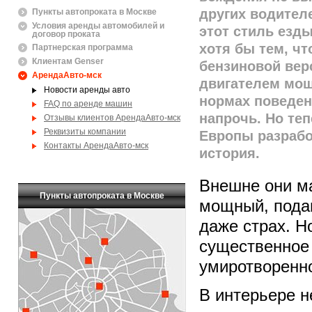
других водителе
Пункты автопроката в Москве
Условия аренды автомобилей и
этот стиль езд
договор проката
хотя бы тем, чт
Партнерская программа
Клиентам Genser
бензиновой вер
АрендаАвто-мск
двигателем мощн
Новости аренды авто
нормах поведен
FAQ по аренде машин
напрочь. Но те
Отзывы клиентов АрендаАвто-мск
Реквизиты компании
Европы разрабо
Контакты АрендаАвто-мск
история.
Внешне они ма
Пункты автопроката в Москве
мощный, пода
даже страх. Н
существенное 
умиротворенн
В интерьере не