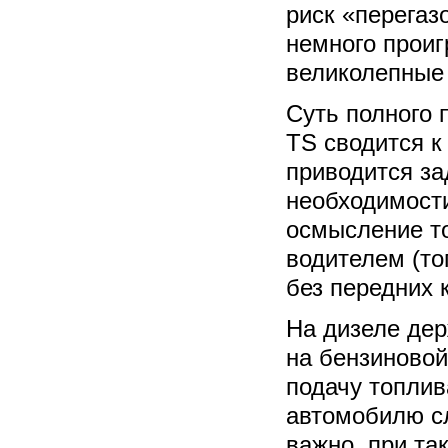
риск «перегаз
немного проиг
великолепные 
Суть полного 
TS сводится к
приводится за
необходимости
осмысление то
водителем (то
без передних 
На дизеле дер
на бензиновой
подачу топли
автомобилю сл
важно, при та