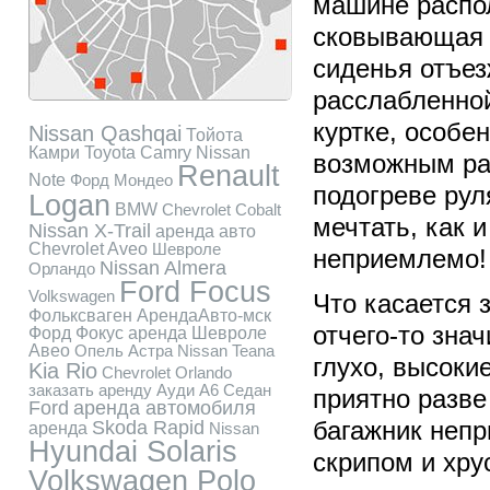
машине распол
сковывающая 
сиденья отъез
расслабленной
куртке, особе
Nissan Qashqai
Тойота
Камри
Toyota Camry
Nissan
возможным рас
Renault
Note
Форд Мондео
подогреве рул
Logan
BMW
Chevrolet Cobalt
мечтать, как 
Nissan X-Trail
аренда авто
Chevrolet Aveo
Шевроле
неприемлемо!
Nissan Almera
Орландо
Ford Focus
Volkswagen
Что касается 
Фольксваген
АрендаАвто-мск
отчего-то зна
Форд Фокус
аренда Шевроле
Авео
Опель Астра
Nissan Teana
глухо, высоки
Kia Rio
Chevrolet Orlando
заказать аренду Ауди А6 Седан
приятно разве
Ford
аренда автомобиля
Skoda Rapid
багажник неп
аренда
Nissan
Hyundai Solaris
скрипом и хру
Volkswagen Polo