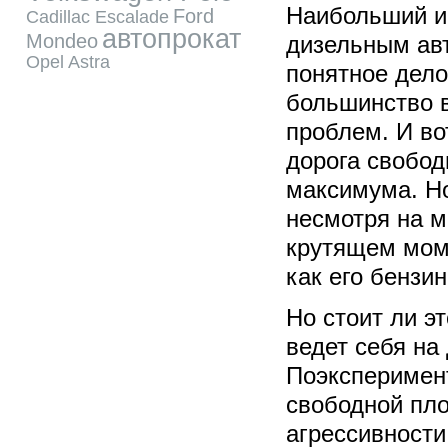
Наибольший и
Ford
Cadillac Escalade
автопрокат
Mondeo
дизельным ав
Opel Astra
понятное дело
большинство в
проблем. И во
дорога свобод
максимума. Но
несмотря на м
крутящем моме
как его бензи
Но стоит ли э
ведет себя на
Поэксперимент
свободной пло
агрессивности