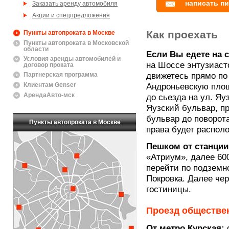
написать п
Заказать аренду автомобиля
Акции и спецпредложения
Как проехать
Пункты автопроката в Москве
Пункты автопроката в Московской
области
Если Вы едете на 
Условия аренды автомобилей и
на Шоссе энтузиаст
договор проката
Партнерская программа
движетесь прямо по 
Клиентам Genser
Андроньевскую площ
АрендаАвто-мск
до сьезда на ул. Яу
Яузский бульвар, п
бульвар до поворота
Пункты автопроката в Москве
права будет распол
Пешком от станции
«Атриум», далее 60
перейти по подземн
Покровка. Далее чер
гостиницы.
Проезд обществе
От метро Курская:
о