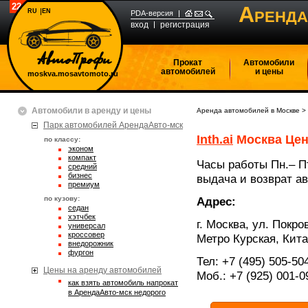
2247589
А
RU
EN
РЕНДА
PDA-версия
вход
регистрация
Прокат
Автомобили
автомобилей
и цены
moskva.mosavtomoto.ru
Автомобили в аренду и цены
Аренда автомобилей в Москве
>
Парк автомобилей АрендаАвто-мск
Inth.ai
Москва Цен
по классу:
эконом
компакт
Часы работы Пн.– Пт
средний
бизнес
выдача и возврат ав
премиум
по кузову:
Адрес:
седан
хэтчбек
г. Москва, ул. Покров
универсал
кроссовер
Метро Курская, Кита
внедорожник
фургон
Тел: +7 (495) 505-50
Цены на аренду автомобилей
Моб.: +7 (925) 001-0
Как взять автомобиль напрокат
в АрендаАвто-мск недорого