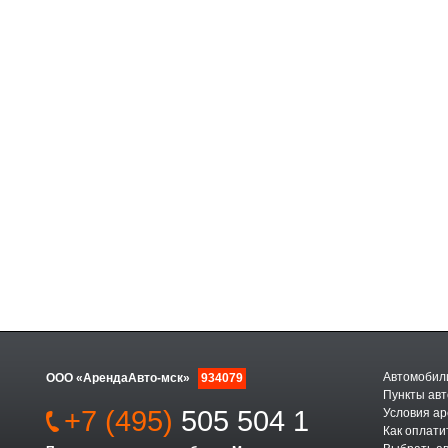
Автомобили
ООО «АрендаАвто-мск»
934079
Пункты авт
+7 (495)
505 504 1
Условия а
Как оплати