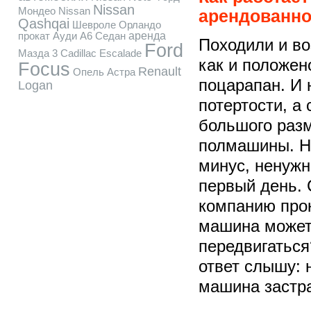
Nissan
Мондео
Nissan
арендованно
Qashqai
Шевроле Орландо
прокат Ауди А6 Седан
аренда
Походили и в
Ford
Мазда 3
Cadillac Escalade
как и положен
Focus
Renault
Опель Астра
поцарапан. И 
Logan
потертости, а 
большого раз
полмашины. Н
минус, ненуж
первый день. 
компанию прок
машина може
передвигаться
ответ слышу: 
машина застр