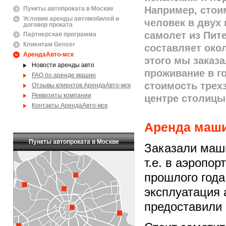
Например, стои
Пункты автопроката в Москве
Условия аренды автомобилей и
человек в двух
договор проката
самолет из Пит
Партнерская программа
Клиентам Genser
составляет око
АрендаАвто-мск
этого мы заказа
Новости аренды авто
проживание в го
FAQ по аренде машин
стоимость трех
Отзывы клиентов АрендаАвто-мск
Реквизиты компании
центре столицы
Контакты АрендаАвто-мск
Аренда маши
Пункты автопроката в Москве
Заказали маши
т.е. в аэропо
прошлого года
эксплуатация 
предоставили 