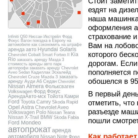
Стоит заметит
ездят на дизе
наша машинка
оформления а
страхование и
Infiniti Q50
Ниссан Икстрейл
Форд
Фокус Вагон
поездка в Европу на
Вам на лобово
автомобиле
как сэкономить на штрафе
Hyundai Solaris
аренда авто
которого беск
Kia
Chevrolet Cobalt
Smart Fortwo II
Rio
заказать аренду Мазда 3
дорогам. Если
стоимость аренды авто
парк
автопрофи
заказать аренду Chevrolet
пополняется п
Кадиллак Эскалейд
Aveo Sedan
заказать
Chevrolet Cruze
Mazda 3
обошелся в 95
аренду Ауди А6 Седан
Chevrolet
Nissan Almera
Фольксваген
Volkswagen
Форд Фокус
В первый день
АрендаАвто-мск
Тойота Камри
Ford
отметить, что 
Toyota Camry
Skoda Rapid
Opel Astra
Chevrolet Aveo
разъезде маш
Volkswagen Polo
Nissan Teana
Nissan X-Trail
BMW
Skoda Fabia
пошли смотре
Ford Mondeo
автопрокат
аренда
Как работает
автомобиля
Nissan Note
Форд