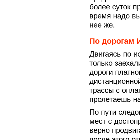
более суток п
время надо вы
нее же.
По дорогам 
Двигаясь по и
только заехал
дороги платног
дистанционной
трассы с опла
пролетаешь на
По пути след
мест с достоп
верно продвиг
после этого о