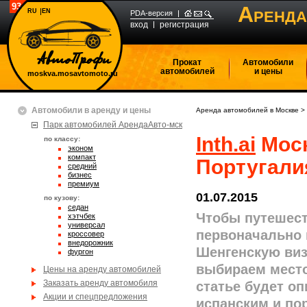
934079
А
RU
EN
РЕНДА
PDA-версия
вход
регистрация
Прокат
Автомобили
автомобилей
и цены
moskva.mosavtomoto.ru
Автомобили в аренду и цены
Аренда автомобилей в Москве
>
Парк автомобилей АрендаАвто-мск
Inth.ai
Моск
по классу:
эконом
компакт
Португали
средний
бизнес
премиум
01.07.2015
по кузову:
седан
Чтобы путешест
хэтчбек
универсал
первоначально
кроссовер
внедорожник
Шенгенскую виз
фургон
выбираем место
Цены на аренду автомобилей
Заказать аренду автомобиля
статье будет о
Акции и спецпредложения
испанским и по