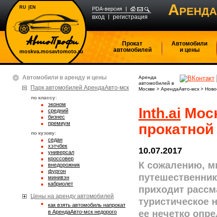
А
RU
EN
РЕНДА
PDA-версия
вход
регистрация
Прокат
Автомобили
автомобилей
и цены
moskva.mosavtomoto.ru
Автомобили в аренду и цены
Аренда
автомобилей в
Парк автомобилей АрендаАвто-мск
Москве
>
АрендаАвто-мск
>
Ново
по классу:
эконом
Inth.ai
Моск
средний
бизнес
премиум
прокатной
по кузову:
седан
хэтчбек
10.07.2017
универсал
кроссовер
К сожалению, м
внедорожник
фургон
путешественник
минивэн
кабриолет
приходит рассм
Цены на аренду автомобилей
туристическое н
Как взять автомобиль напрокат
ее нечетко опре
в АрендаАвто-мск недорого