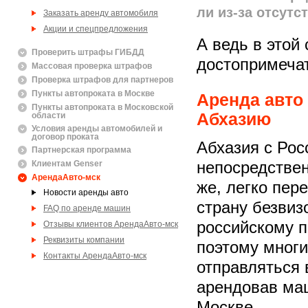
ли из-за отсут
Заказать аренду автомобиля
Акции и спецпредложения
А ведь в этой
Проверить штрафы ГИБДД
достопримеча
Массовая проверка штрафов
Проверка штрафов для партнеров
Пункты автопроката в Москве
Аренда авто
Пункты автопроката в Московской
Абхазию
области
Условия аренды автомобилей и
договор проката
Абхазия с Рос
Партнерская программа
Клиентам Genser
непосредствен
АрендаАвто-мск
же, легко пер
Новости аренды авто
страну безвиз
FAQ по аренде машин
российскому п
Отзывы клиентов АрендаАвто-мск
Реквизиты компании
поэтому мног
Контакты АрендаАвто-мск
отправляться 
арендовав ма
Москве.