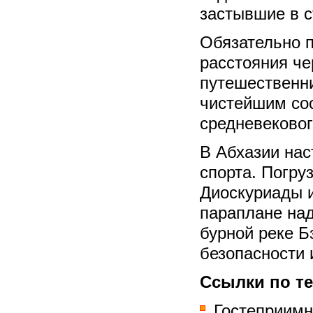
застывшие в с
Обязательно п
расстояния че
путешественни
чистейшим со
средневековог
В Абхазии нас
спорта. Погру
Диоскуриады и
параплане над
бурной реке Б
безопасности 
Ссылки по те
Гостеприимн