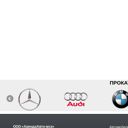
ПРОКА
ООО «АрендаАвто-мск»
Автомобили