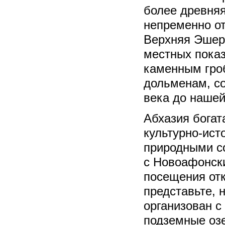
более древняя
непременно от
Верхняя Эшер
местных показ
каменным гро
дольменам, со
века до нашей
Абхазия богат
культурно-ист
природными с
с Новоафонск
посещения отк
представьте, 
организован с
подземные оз