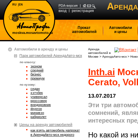
А
RU
EN
РЕНДА
PDA-версия
вход
регистрация
Прокат
Автомобили
автомобилей
и цены
moskva.mosavtomoto.ru
Автомобили в аренду и цены
Аренда
автомобилей в
Парк автомобилей АрендаАвто-мск
Москве
>
АрендаАвто-мск
>
Ново
по классу:
эконом
Inth.ai
Моск
средний
бизнес
премиум
Cerato, Vo
по кузову:
седан
хэтчбек
13.07.2017
универсал
кроссовер
Эти три автомоб
внедорожник
фургон
сомнений, явля
минивэн
кабриолет
интересных пре
Цены на аренду автомобилей
Как взять автомобиль напрокат
Но какой из н
в АрендаАвто-мск недорого