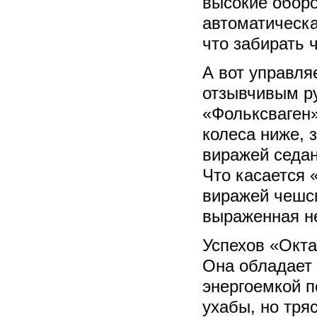
высокие оборо
автоматическа
что забирать 
А вот управля
отзывчивым р
«Фольксваген»
колеса ниже, 
виражей седа
Что касается 
виражей чешск
выраженная н
Успехов «Окт
Она обладает 
энергоемкой п
ухабы, но тря