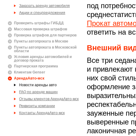
под потребнос
Заказать аренду автомобиля
Акции и спецпредложения
среднестатист
Прокат автом
Проверить штрафы ГИБДД
Массовая проверка штрафов
ответить на в
Проверка штрафов для партнеров
Пункты автопроката в Москве
Внешний ви
Пункты автопроката в Московской
области
Условия аренды автомобилей и
Все три седа
договор проката
Партнерская программа
и привлекают 
Клиентам Genser
них свой стил
АрендаАвто-мск
Новости аренды авто
оформление за
FAQ по аренде машин
выразительных
Отзывы клиентов АрендаАвто-мск
респектабельн
Реквизиты компании
зауженные пе
Контакты АрендаАвто-мск
выверенные пр
лаконичная ре