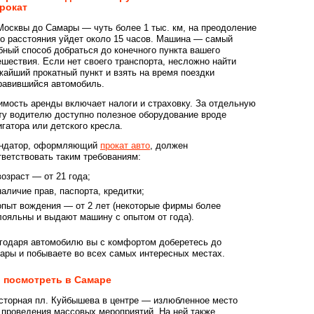
рокат
Москвы до Самары — чуть более 1 тыс. км, на преодоление
го расстояния уйдет около 15 часов. Машина — самый
бный способ добраться до конечного пункта вашего
ешествия. Если нет своего транспорта, несложно найти
жайший прокатный пункт и взять на время поездки
равившийся автомобиль.
имость аренды включает налоги и страховку. За отдельную
ту водителю доступно полезное оборудование вроде
игатора или детского кресла.
ндатор, оформляющий
прокат авто
, должен
тветствовать таким требованиям:
возраст — от 21 года;
наличие прав, паспорта, кредитки;
опыт вождения — от 2 лет (некоторые фирмы более
лояльны и выдают машину с опытом от года).
годаря автомобилю вы с комфортом доберетесь до
ары и побываете во всех самых интересных местах.
 посмотреть в Самаре
сторная пл. Куйбышева в центре — излюбленное место
 проведения массовых мероприятий. На ней также