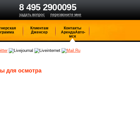
8 495 2900095
задать вопрос
перезвоните мне
тнерская
Клиентам
Контакты
ограмма
Дженсер
АрендаАвто-
мск
ы для осмотра