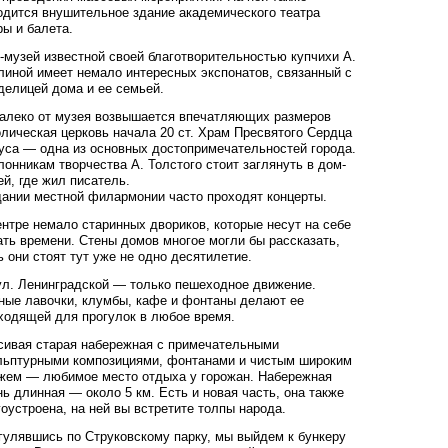
одится внушительное здание академического театра
ры и балета.
-музей известной своей благотворительностью купчихи А.
линой имеет немало интересных экспонатов, связанный с
делицей дома и ее семьей.
алеко от музея возвышается впечатляющих размеров
олическая церковь начала 20 ст. Храм Пресвятого Сердца
уса — одна из основных достопримечательностей города.
лонникам творчества А. Толстого стоит заглянуть в дом-
ей, где жил писатель.
дании местной филармонии часто проходят концерты.
ентре немало старинных двориков, которые несут на себе
ать времени. Стены домов многое могли бы рассказать,
ь они стоят тут уже не одно десятилетие.
ул. Ленинградской — только пешеходное движение.
ные лавочки, клумбы, кафе и фонтаны делают ее
ходящей для прогулок в любое время.
сивая старая набережная с примечательными
льптурными композициями, фонтанами и чистым широким
жем — любимое место отдыха у горожан. Набережная
нь длинная — около 5 км. Есть и новая часть, она также
гоустроена, на ней вы встретите толпы народа.
гулявшись по Струковскому парку, мы выйдем к бункеру