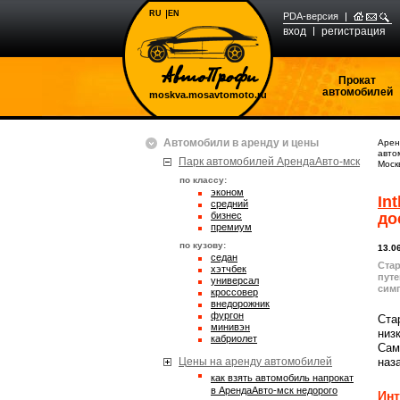
RU
EN
PDA-версия
вход
регистрация
Прокат
автомобилей
moskva.mosavtomoto.ru
Автомобили в аренду и цены
Арен
авто
Парк автомобилей АрендаАвто-мск
Моск
по классу:
эконом
Int
средний
бизнес
до
премиум
по кузову:
13.0
седан
Стар
хэтчбек
путе
универсал
сим
кроссовер
внедорожник
фургон
Ста
минивэн
низ
кабриолет
Сам
Цены на аренду автомобилей
наз
Как взять автомобиль напрокат
в АрендаАвто-мск недорого
Инт