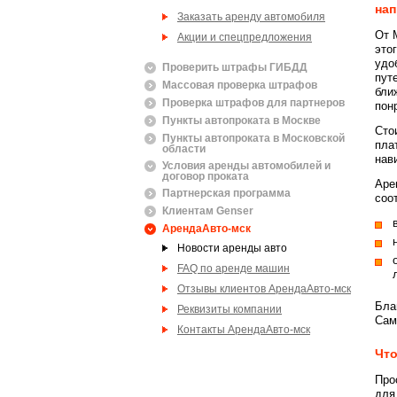
нап
Заказать аренду автомобиля
От 
Акции и спецпредложения
это
удо
Проверить штрафы ГИБДД
пут
Массовая проверка штрафов
бли
Проверка штрафов для партнеров
пон
Пункты автопроката в Москве
Сто
Пункты автопроката в Московской
пла
области
нав
Условия аренды автомобилей и
договор проката
Аре
Партнерская программа
соо
Клиентам Genser
АрендаАвто-мск
Новости аренды авто
FAQ по аренде машин
Отзывы клиентов АрендаАвто-мск
Бла
Реквизиты компании
Сам
Контакты АрендаАвто-мск
Что
Про
для