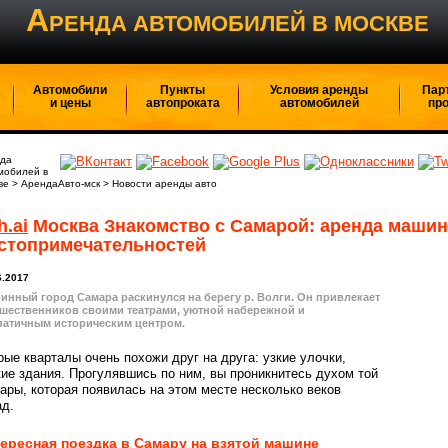
А
РЕНДА АВТОМОБИЛЕЙ В МОСКВЕ
Автомобили
Пункты
Условия аренды
Пар
и цены
автопроката
автомобилей
пр
да
мобилей в
ве
>
АрендаАвто-мск
>
Новости аренды авто
h.ai
Москва Знакомство с Самарой: аренда машин
стопримечательностей
6.2017
инный город Самара раскинулся на берегу р. Волги. Он привлекает
шественников своими театрами, уютной набережной и
патичным историческим центром.
рые кварталы очень похожи друг на друга: узкие улочки,
кие здания. Прогулявшись по ним, вы проникнитесь духом той
ары, которая появилась на этом месте несколько веков
ад.
ересная поездка в Самару на взятой машине