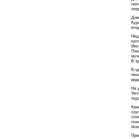
нах
опе
Дом
Кур
вла
Нед
кат
Иис
Пок
муз
В з
В ц
печ
вед
На 
Уют
под
Кра
ску
пля
оче
бла
Про