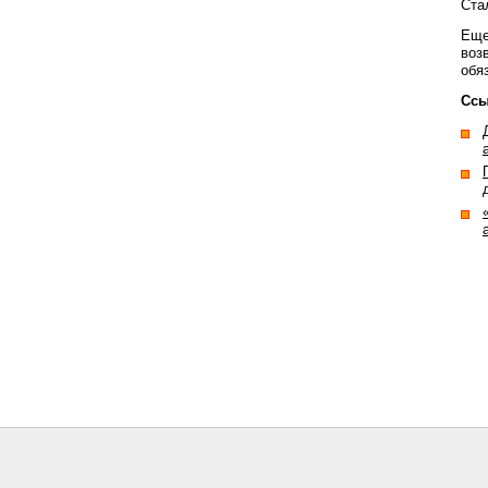
Ста
Еще
воз
обя
Ссы