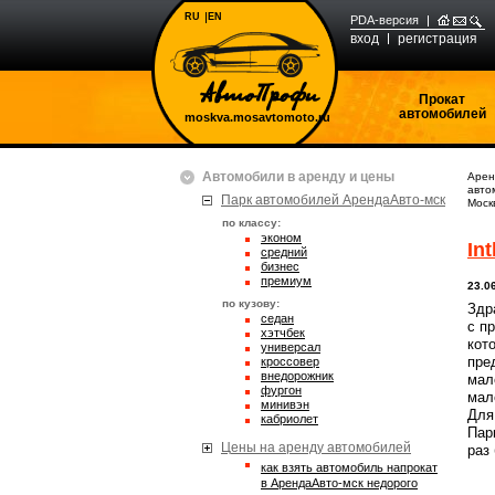
RU
EN
PDA-версия
вход
регистрация
Прокат
автомобилей
moskva.mosavtomoto.ru
Автомобили в аренду и цены
Арен
авто
Парк автомобилей АрендаАвто-мск
Моск
по классу:
эконом
Int
средний
бизнес
премиум
23.0
по кузову:
Здр
седан
с п
хэтчбек
кот
универсал
пре
кроссовер
внедорожник
мал
фургон
мал
минивэн
Для
кабриолет
Пар
Цены на аренду автомобилей
раз
Как взять автомобиль напрокат
в АрендаАвто-мск недорого