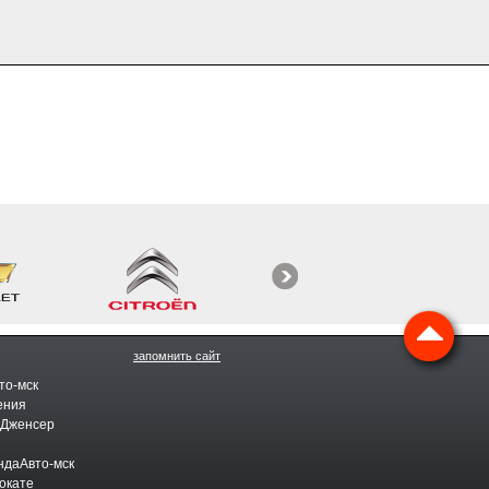
запомнить сайт
то-мск
ения
 Дженсер
ндаАвто-мск
окате