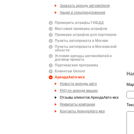
Заказать аренду автомобиля
Акции и спецпредложения
Проверить штрафы ГИБДД
Массовая проверка штрафов
Проверка штрафов для партнеров
Пункты автопроката в Москве
Пункты автопроката в Московской
области
Условия аренды автомобилей и
договор проката
Партнерская программа
Клиентам Genser
На
АрендаАвто-мск
Новости аренды авто
Мар
FAQ по аренде машин
Отзывы клиентов АрендаАвто-мск
Реквизиты компании
Тек
Контакты АрендаАвто-мск