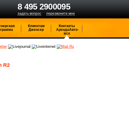
8 495 2900095
задать вопрос
перезвоните мне
тнерская
Клиентам
Контакты
ограмма
Дженсер
АрендаАвто-
мск
n R2