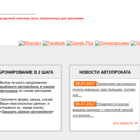
звездочкой отмечены поля, обязательные для заполнения
БРОНИРОВАНИЕ В 2 ШАГА
НОВОСТИ АВТОПРОКАТА
Выбор лучшего предложения:
06.07.2017
Территория населенного
выберите автомобиль в нашем
пункта довольно-таки большая, потому
автопарке
по своим критериям
для…
Заполните форму заказа, указав
Ваши персональные данные, и
06.07.2017
Управляется взятая
отправьте их, нажав кнопку
машина напрокат с некоторой ленцой,
«
Заказать аренду автомобиля
»
что вполне…
все новости