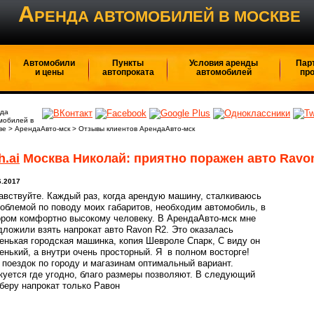
А
РЕНДА АВТОМОБИЛЕЙ В МОСКВЕ
Автомобили
Пункты
Условия аренды
Пар
и цены
автопроката
автомобилей
пр
да
мобилей в
ве
>
АрендаАвто-мск
>
Отзывы клиентов АрендаАвто-мск
h.ai
Москва Николай: приятно поражен авто Ravo
6.2017
авствуйте. Каждый раз, когда арендую машину, сталкиваюсь
роблемой по поводу моих габаритов, необходим автомобиль, в
ором комфортно высокому человеку. В АрендаАвто-мск мне
дложили взять напрокат авто Ravon R2. Это оказалась
енькая городская машинка, копия Шевроле Спарк, С виду он
енький, а внутри очень просторный. Я в полном восторге!
 поездок по городу и магазинам оптимальный вариант.
куется где угодно, благо размеры позволяют. В следующий
 беру напрокат только Равон