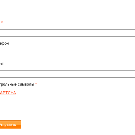
я
*
ефон
il
трольные символы
*