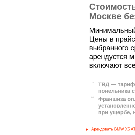
Стоимост
Москве бе
Минимальный 
Цены в прайс-
выбранного с
арендуется м
включают все
*
ТВД — тариф 
понельника с
**
Франшиза оп
установленн
при ущербе,
Арендовать BMW X5 A