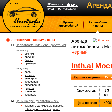
А
RU
EN
РЕНДА
PDA-версия
вход
регистрация
Прокат
Автомобили
автомобилей
и цены
moskva.mosavtomoto.ru
Автомобили в аренду и цены
Аренда
Парк автомобилей АрендаАвто-мск
автомобилей в Мо
по классу:
Черный
эконом
средний
бизнес
Inth.ai
Моск
премиум
по кузову:
седан
хэтчбек
Карточка модели
Хара
универсал
кроссовер
внедорожник
фургон
Срок аренды
1-3
минивэн
дня
кабриолет
Цены на аренду автомобилей
Цена проката
14200
Как взять автомобиль напрокат
в АрендаАвто-мск недорого