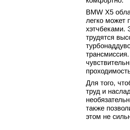
комфортно.
BMW Х5 обла
легко может 
хэтчбеками. 
трудятся выс
турбонаддуво
трансмиссия.
чувствительн
проходимость
Для того, чт
труд и насла
необязательн
также позвол
этом не силь