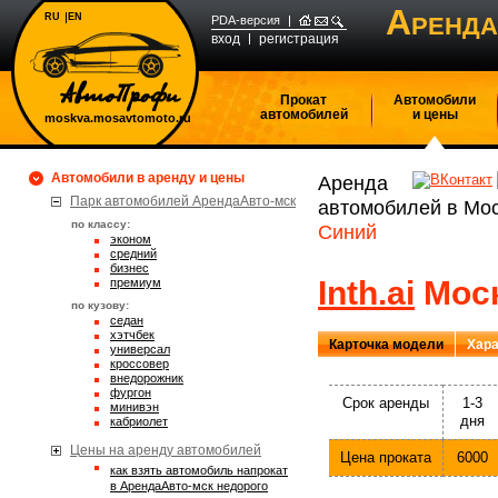
А
RU
EN
РЕНДА
PDA-версия
вход
регистрация
Прокат
Автомобили
автомобилей
и цены
moskva.mosavtomoto.ru
Автомобили в аренду и цены
Аренда
Парк автомобилей АрендаАвто-мск
автомобилей в Мо
по классу:
Синий
эконом
средний
бизнес
Inth.ai
Моск
премиум
по кузову:
седан
хэтчбек
Карточка модели
Хара
универсал
кроссовер
внедорожник
фургон
Срок аренды
1-3
минивэн
дня
кабриолет
Цены на аренду автомобилей
Цена проката
6000
Как взять автомобиль напрокат
в АрендаАвто-мск недорого