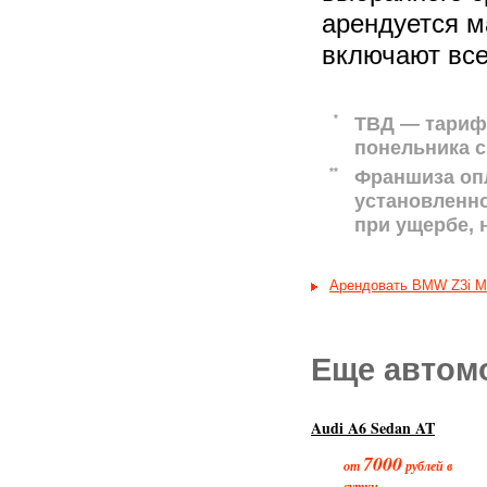
арендуется м
включают все
*
ТВД — тариф 
понельника с
**
Франшиза оп
установленн
при ущербе,
Арендовать BMW Z3i М
Еще автом
Audi A6 Sedan AT
7000
от
рублей в
сутки