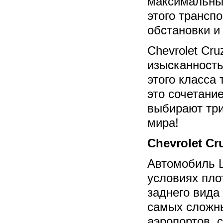
максимальны
этого трансп
обстановки и
Chevrolet Cr
изысканность
этого класса
это сочетани
выбирают три
мира!
Chevrolet Cr
Автомобиль Ш
условиях пло
заднего вида
самых сложны
аэропортов, 