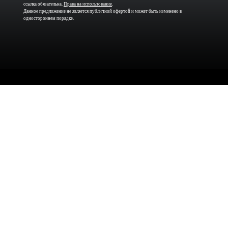
ссылка обязательна.
Права на использование
.
Данное предложение не является публичной офертой и может быть изменено в
одностороннем порядке.