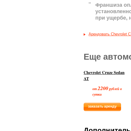
**
Франшиза оп
установленн
при ущербе,
Арендовать Chevrolet C
Еще автом
Chevrolet Cruze Sedan
AT
2200
от
рублей в
сутки
заказать аренду
Дополнитель