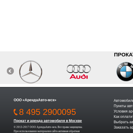
ПРОКА
ООО «АрендаАвто-мск»
Автомобили
Пункты авт
8 495 2900095
Условия а
Как оплати
Прокат и аренда автомобиля в Москве
Выбрать а
Заказать а
© 2013-2017 ООО АрендаАвто-мск. Все права защищены.
При использовании материалов сайта активная обратная