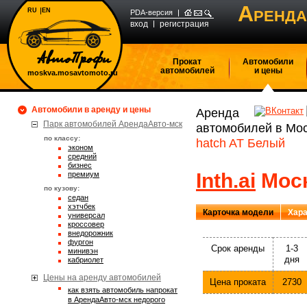
А
RU
EN
РЕНДА
PDA-версия
вход
регистрация
Прокат
Автомобили
автомобилей
и цены
moskva.mosavtomoto.ru
Автомобили в аренду и цены
Аренда
Парк автомобилей АрендаАвто-мск
автомобилей в Мо
по классу:
hatch AT Белый
эконом
средний
бизнес
Inth.ai
Моск
премиум
по кузову:
седан
хэтчбек
Карточка модели
Хара
универсал
кроссовер
внедорожник
фургон
Срок аренды
1-3
минивэн
дня
кабриолет
Цены на аренду автомобилей
Цена проката
2730
Как взять автомобиль напрокат
в АрендаАвто-мск недорого