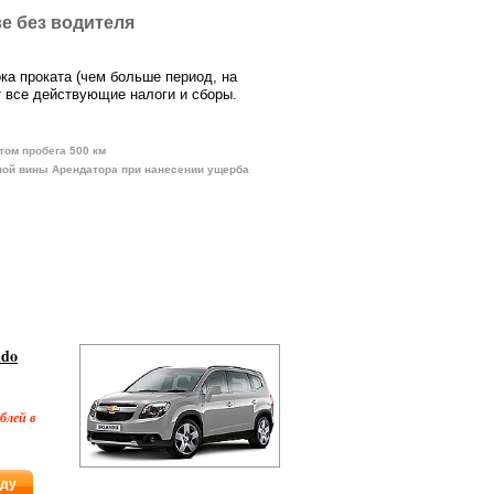
ве без водителя
ока проката (чем больше период, на
 все действующие налоги и сборы.
том пробега 500 км
ной вины Арендатора при нанесении ущерба
ndo
блей в
нду