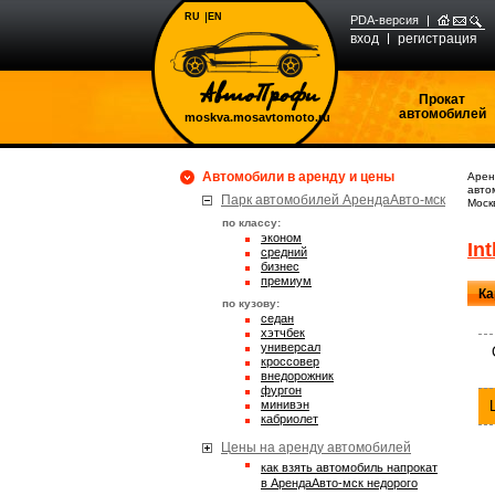
RU
EN
PDA-версия
вход
регистрация
Прокат
автомобилей
moskva.mosavtomoto.ru
Автомобили в аренду и цены
Арен
авто
Парк автомобилей АрендаАвто-мск
Моск
по классу:
эконом
Int
средний
бизнес
премиум
Ка
по кузову:
седан
хэтчбек
универсал
кроссовер
внедорожник
фургон
минивэн
кабриолет
Цены на аренду автомобилей
Как взять автомобиль напрокат
в АрендаАвто-мск недорого