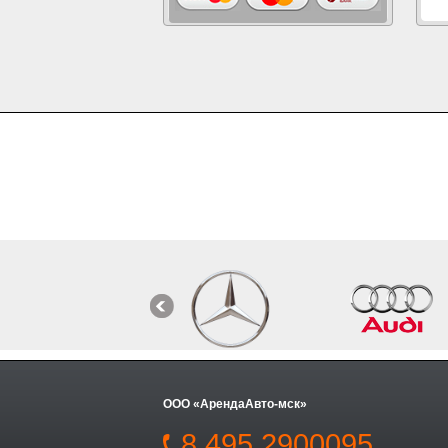
ООО «АрендаАвто-мск»
8 495 2900095