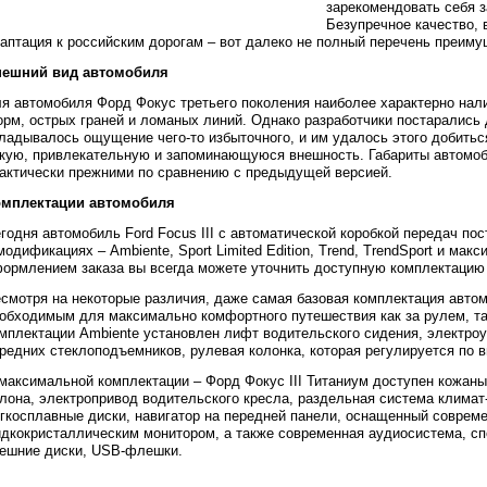
зарекомендовать себя з
Безупречное качество, 
аптация к российским дорогам – вот далеко не полный перечень преиму
нешний вид автомобиля
я автомобиля Форд Фокус третьего поколения наиболее характерно нал
рм, острых граней и ломаных линий. Однако разработчики постарались д
ладывалось ощущение чего-то избыточного, и им удалось этого добитьс
кую, привлекательную и запоминающуюся внешность. Габариты автомоб
актически прежними по сравнению с предыдущей версией.
омплектации автомобиля
годня автомобиль Ford Focus III с автоматической коробкой передач по
модификациях – Ambiente, Sport Limited Edition, Trend, TrendSport и мак
ормлением заказа вы всегда можете уточнить доступную комплектацию
смотря на некоторые различия, даже самая базовая комплектация автом
обходимым для максимально комфортного путешествия как за рулем, так
мплектации Ambiente установлен лифт водительского сидения, электроу
редних стеклоподъемников, рулевая колонка, которая регулируется по в
максимальной комплектации – Форд Фокус III Титаниум доступен кожаны
лона, электропривод водительского кресла, раздельная система климат-
гкосплавные диски, навигатор на передней панели, оснащенный совре
дкокристаллическим монитором, а также современная аудиосистема, сп
ешние диски, USB-флешки.