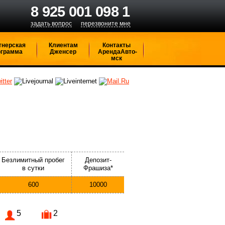
8 925 001 098 1
задать вопрос
перезвоните мне
тнерская
Клиентам
Контакты
ограмма
Дженсер
АрендаАвто-
мск
Безлимитный пробег
Депозит-
в сутки
Фрашиза*
600
10000
5
2