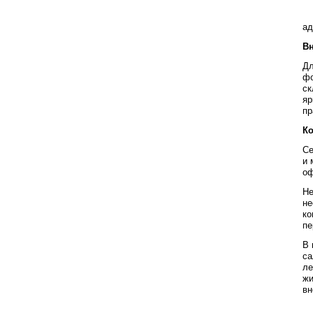
ад
В
Дл
фо
ск
яр
пр
К
Се
и 
оф
Не
не
ко
пе
В 
са
ле
жи
вн