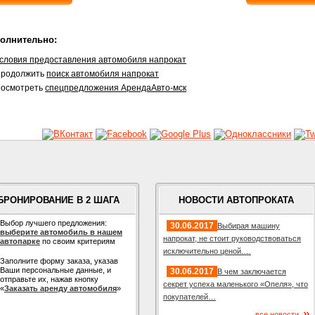
олнительно:
словия предоставления автомобиля напрокат
родолжить
поиск автомобиля напрокат
осмотреть
спецпредложения АрендаАвто-мск
БРОНИРОВАНИЕ В 2 ШАГА
НОВОСТИ АВТОПРОКАТА
Выбор лучшего предложения:
30.06.2017
Выбирая машину
выберите автомобиль в нашем
напрокат, не стоит руководствоваться
автопарке
по своим критериям
исключительно ценой.…
Заполните форму заказа, указав
Ваши персональные данные, и
30.06.2017
В чем заключается
отправьте их, нажав кнопку
секрет успеха маленького «Опеля», что
«
Заказать аренду автомобиля
»
покупателей…
все новости