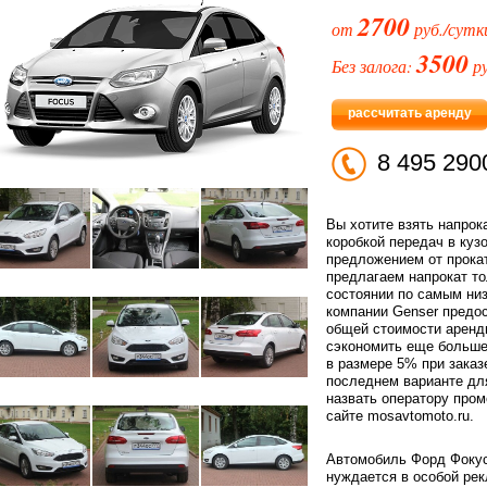
2700
от
руб./сутк
3500
Без залога:
ру
рассчитать аренду
8 495 290
Вы хотите взять напрока
коробкой передач в куз
предложением от прока
предлагаем напрокат т
состоянии по самым ни
компании Genser предос
общей стоимости аренды
сэкономить еще больше
в размере 5% при заказ
последнем варианте дл
назвать оператору пром
сайте mosavtomoto.ru.
Автомобиль Форд Фокус 
нуждается в особой ре