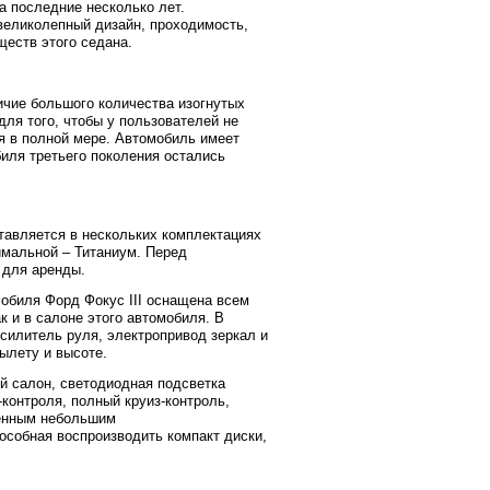
а последние несколько лет.
великолепный дизайн, проходимость,
ществ этого седана.
ичие большого количества изогнутых
ля того, чтобы у пользователей не
я в полной мере. Автомобиль имеет
иля третьего поколения остались
ставляется в нескольких комплектациях
симальной – Титаниум. Перед
 для аренды.
обиля Форд Фокус III оснащена всем
 и в салоне этого автомобиля. В
силитель руля, электропривод зеркал и
ылету и высоте.
й салон, светодиодная подсветка
контроля, полный круиз-контроль,
менным небольшим
особная воспроизводить компакт диски,