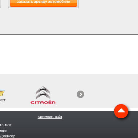
заказать аренду автомобиля
запомнить сайт
то-мск
ения
 Дженсер