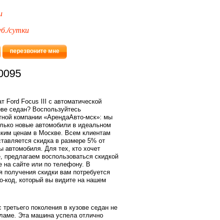
и
б./сутки
перезвоните мне
0095
т Ford Focus III с автоматической
ове седан? Воспользуйтесь
тной компании «АрендаАвто-мск»: мы
олько новые автомобили в идеальном
зким ценам в Москве. Всем клиентам
тавляется скидка в размере 5% от
 автомобиля. Для тех, кто хочет
, предлагаем воспользоваться скидкой
е на сайте или по телефону. В
я получения скидки вам потребуется
о-код, который вы видите на нашем
третьего поколения в кузове седан не
кламе. Эта машина успела отлично