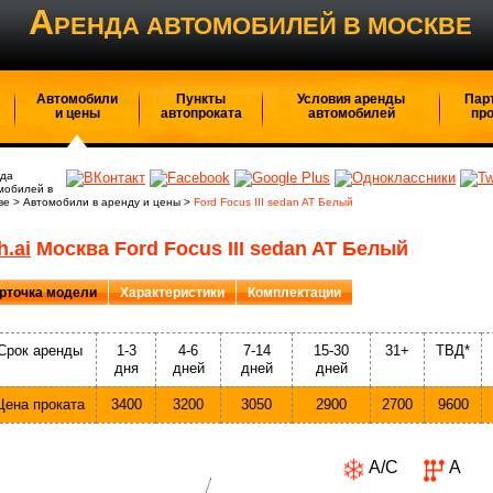
А
РЕНДА АВТОМОБИЛЕЙ В МОСКВЕ
Автомобили
Пункты
Условия аренды
Пар
и цены
автопроката
автомобилей
пр
да
мобилей в
ве
>
Автомобили в аренду и цены
>
Ford Focus III sedan AT Белый
h.ai
Москва Ford Focus III sedan AT Белый
рточка модели
Характеристики
Комплектации
Срок аренды
1-3
4-6
7-14
15-30
31+
ТВД*
дня
дней
дней
дней
Цена проката
3400
3200
3050
2900
2700
9600
A/C
А