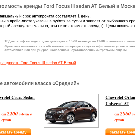
тоимость аренды Ford Focus III sedan AT Белый в Моск
нимальный срок автопроката составляет 1 день.
ны в прайс-листе указаны в рублях за сутки и зависят от выбранного ср
торый арендуется машина, тем ниже стоимость аренды). Цены включают
ТВД — тариф выходного дня действует с 15-00 пятницы по 12-00 понельника с лими
Франшиза оплачивается в обязательном порядке в случае официально установлен
автомобилю или при ущербе, нанесенном неустановленными третьими лицами
рендовать Ford Focus III sedan AT Белый
е автомобили класса «Средний»
vrolet Cruze Sedan
Chevrolet Orla
Universal AT
2200
2860
от
рублей в
от
ру
сутки
сутки
аказать аренду
заказать аре