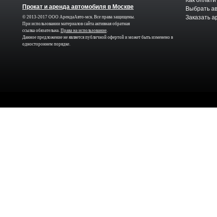
Как оплати
Прокат и аренда автомобиля в Москве
Выбрать а
Заказать а
© 2013-2017 ООО АрендаАвто-мск. Все права защищены.
При использовании материалов сайта активная обратная
ссылка обязательна.
Права на использование
.
Данное предложение не является публичной офертой и может быть изменено в
одностороннем порядке.