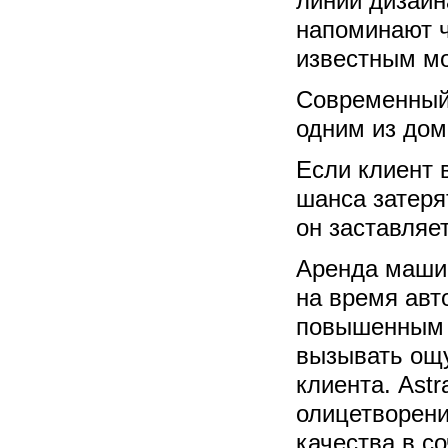
линии дизайн
напоминают ч
известным мо
Современный 
одним из дом
Если клиент
шанса затеря
он заставляе
Аренда маши
на время авт
повышенным 
вызывать ощ
клиента. Ast
олицетворени
качества в с