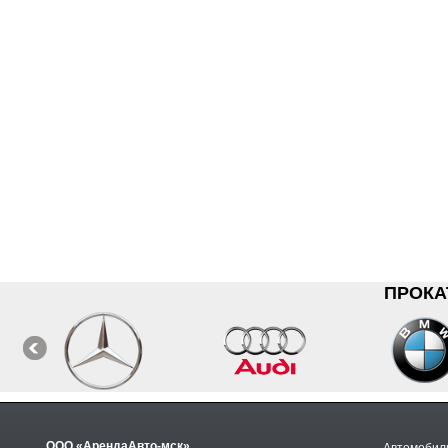
ПРОКА
ООО «АрендаАвто-мск»