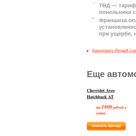
*
ТВД — тариф 
понельника с
**
Франшиза оп
установленн
при ущербе,
Арендовать Renault Lo
Еще автом
Chevrolet Aveo
Hatchback AT
1800
от
рублей в
сутки
заказать аренду