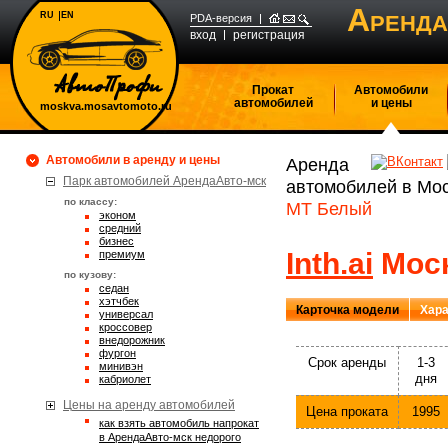
А
RU
EN
РЕНДА
PDA-версия
вход
регистрация
Прокат
Автомобили
автомобилей
и цены
moskva.mosavtomoto.ru
Автомобили в аренду и цены
Аренда
Парк автомобилей АрендаАвто-мск
автомобилей в Мо
по классу:
MT Белый
эконом
средний
бизнес
Inth.ai
Моск
премиум
по кузову:
седан
хэтчбек
Карточка модели
Хара
универсал
кроссовер
внедорожник
фургон
Срок аренды
1-3
минивэн
дня
кабриолет
Цены на аренду автомобилей
Цена проката
1995
Как взять автомобиль напрокат
в АрендаАвто-мск недорого