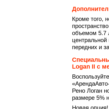
Дополнител
Кроме того, 
пространство
объемом 5.7 
центральной 
передних и з
Специальны
Logan II с 
Воспользуйт
«АрендаАвто-
Рено Логан но
размере 5% н
Новая опция!