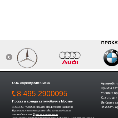
ПРОКА
ООО «АрендаАвто-мск»
Автомобили
Пункты авт
8 495 2900095
Условия а
Как оплати
Прокат и аренда автомобиля в Москве
Выбрать а
Заказать а
© 2013-2017 ООО АрендаАвто-мск. Все права защищены.
При использовании материалов сайта активная обратная
ссылка обязательна.
Права на использование
.