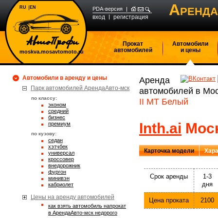
А
RU
EN
РЕНДА
PDA-версия
вход
регистрация
Прокат
Автомобили
автомобилей
и цены
moskva.mosavtomoto.ru
Автомобили в аренду и цены
Аренда
Парк автомобилей АрендаАвто-мск
автомобилей в Мо
по классу:
II MT Белый
эконом
средний
бизнес
Inth.ai
Моск
премиум
по кузову:
седан
хэтчбек
Карточка модели
Хара
универсал
кроссовер
внедорожник
фургон
Срок аренды
1-3
минивэн
дня
кабриолет
Цены на аренду автомобилей
Цена проката
2100
Как взять автомобиль напрокат
в АрендаАвто-мск недорого