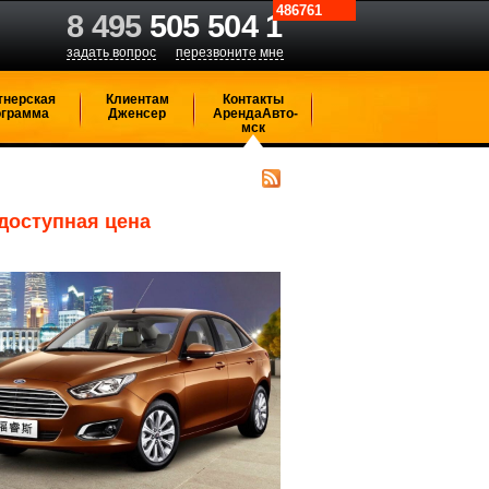
486761
8 495
505 504 1
задать вопрос
перезвоните мне
тнерская
Клиентам
Контакты
ограмма
Дженсер
АрендаАвто-
мск
 доступная цена