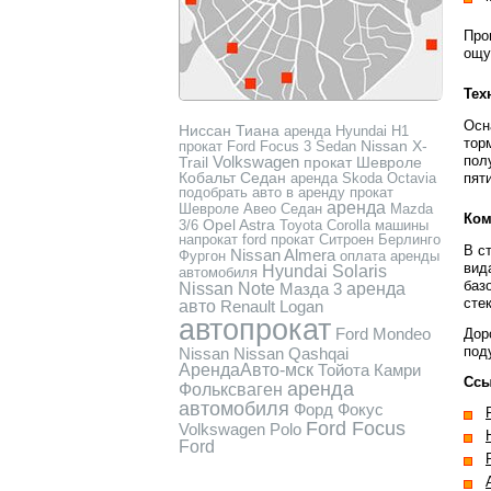
Про
ощу
Тех
Осн
Ниссан Тиана
аренда Hyundai H1
тор
Nissan X-
прокат Ford Focus 3 Sedan
Volkswagen
пол
Trail
прокат Шевроле
Кобальт Седан
аренда Skoda Octavia
пят
подобрать авто в аренду
прокат
аренда
Шевроле Авео Седан
Mazda
Ком
Opel Astra
3/6
Toyota Corolla
машины
напрокат
ford
прокат Ситроен Берлинго
В с
Nissan Almera
Фургон
оплата аренды
вид
Hyundai Solaris
автомобиля
баз
Nissan Note
Мазда 3
аренда
сте
авто
Renault Logan
автопрокат
Ford Mondeo
Дор
под
Nissan
Nissan Qashqai
АрендаАвто-мск
Тойота Камри
Ссы
аренда
Фольксваген
автомобиля
Форд Фокус
Ford Focus
Volkswagen Polo
Ford