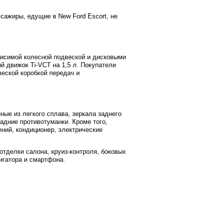
сажиры, едущие в New Ford Escort, не
висимой колесной подвеской и дисковыми
 движок Ti-VCT на 1,5 л. Покупатели
еской коробкой передач и
ые из легкого сплава, зеркала заднего
адние противотуманки. Кроме того,
ний, кондиционер, электрические
тделки салона, круиз-контроля, боковых
игатора и смартфона.