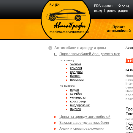
RU
EN
PDA-версия
вход
регистрация
Прокат
автомобилей
moskva.mosavtomoto.ru
Автомобили в аренду и цены
Арен
Парк автомобилей АрендаАвто-мск
Int
по классу:
эконом
компакт
24.0
средний
бизнес
Новы
премиум
пред
Inte
по кузову:
озна
седан
Напо
хэтчбек
пос
универсал
появ
кроссовер
внедорожник
Про
фургон
For
Цены на аренду автомобилей
зав
Заказать аренду автомобиля
Под
Сед
Акции и спецпредложения
огр