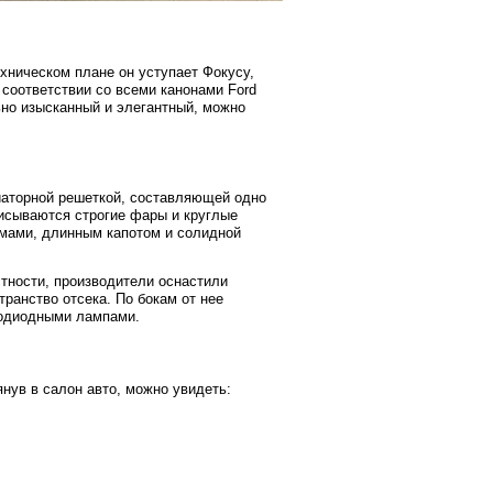
ехническом плане он уступает Фокусу,
 соответствии со всеми канонами Ford
льно изысканный и элегантный, можно
иаторной решеткой, составляющей одно
исываются строгие фары и круглые
мами, длинным капотом и солидной
стности, производители оснастили
ранство отсека. По бокам от нее
одиодными лампами.
нув в салон авто, можно увидеть: