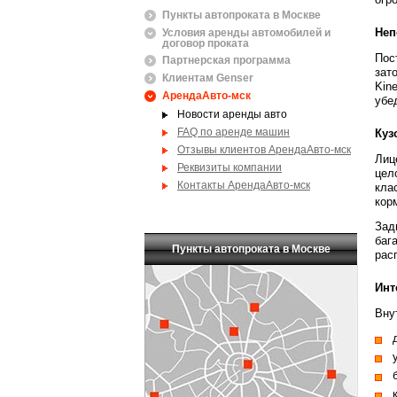
Пункты автопроката в Москве
Неп
Условия аренды автомобилей и
договор проката
Пос
Партнерская программа
зат
Клиентам Genser
Kin
АрендаАвто-мск
убе
Новости аренды авто
FAQ по аренде машин
Куз
Отзывы клиентов АрендаАвто-мск
Лиц
Реквизиты компании
цел
Контакты АрендаАвто-мск
кла
кор
Зад
баг
Пункты автопроката в Москве
рас
Инт
Вну