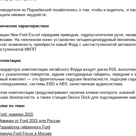
изводители из Поднебесной позаботились о том, чтобы и водитель, и пас
щали никаких неудобств.
нические характеристики
ащен New Ford Escort передним приводом, гидроусилителем руля, неза
мозами. На «железном коне» установлен четырехцилиндровый бензиновый
учат возможность приобрести новый Форд с шестиступенчатой автоматич
иступенчатой МКПП.
плектации
тандартную комплектацию китайского Форда входят диски R16, выполненн
а с указателями поворотов, задние светодиодные габариты, передние и з
овый комплект — это фронтальные подушки безопасности, подогрев сиде
клоподъемники, системы EBD и ABS, качественная аудиосистема.
огие комплектации предусматривают наличие климат-контроля, кожаной о
ушек безопасности, а также станции Device Dock для подсоединения нав
лки по теме:
Ford: новинки 2015
Новинки от Ford 2015 для России
Разработка гибридного Ford
Аренда Ford Focus в Москве