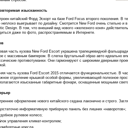
овторимая изысканность
троен китайский Форд Эскорт на базе Ford Focus второго поколения. В т
о неплохо выигрывает по дизайну. Смотрится New Ford очень стильно и в
etic Design. В том, что внешний вид нового «железного коня» действите
диться даже по фото, распространяемым в Интернете.
ов
евая часть кузова New Ford Escort украшена трапециевидной фальшрад
ое с массивным бампером. В слегка брутальный образ авто идеально вп
ссические противотуманки. Они гармонируют с широкими дверными прое
мой.
няя часть кузова Ford Escort 2015 отличается функциональностью. В ча
ажное отделение крышкой особой формы, увеличивающей полезное прост
полагаются изысканные габаритные фонари, оснащенные мощными свет
ерьер
треннее оформление нового китайского седана лаконично и строго. Загля
достаточно информативную приборную панель без лишних «наворотов»;
удобное рулевое колесо;
блок управления климат-контролем;
комфортные кресла.