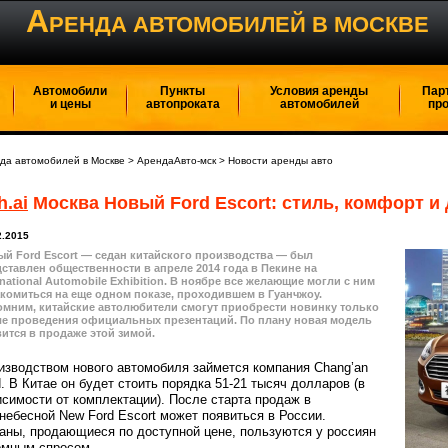
А
РЕНДА АВТОМОБИЛЕЙ В МОСКВЕ
Автомобили
Пункты
Условия аренды
Пар
и цены
автопроката
автомобилей
пр
да автомобилей в Москве
>
АрендаАвто-мск
>
Новости аренды авто
h.ai
Москва Новый Ford Escort: стиль, комфорт и
2.2015
й Ford Escort — седан китайского производства — был
ставлен общественности в апреле 2014 года в Пекине на
rnational Automobile Exhibition. В ноябре все желающие могли с ним
комиться на еще одном показе, проходившем в Гуанчжоу.
мним, китайские автолюбители смогут приобрести новинку только
ле проведения официальных презентаций. По плану новая модель
ится в продаже этой зимой.
изводством нового автомобиля займется компания Chang’an
d. В Китае он будет стоить порядка 51-21 тысяч долларов (в
исимости от комплектации). После старта продаж в
небесной New Ford Escort может появиться в России.
аны, продающиеся по доступной цене, пользуются у россиян
омным спросом.