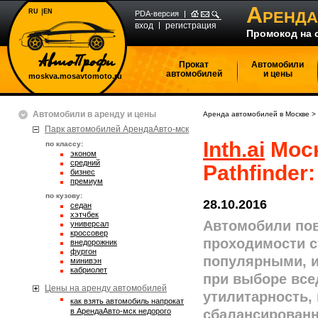
А
RU
EN
РЕНДА
PDA-версия
вход
регистрация
Промокод на 
Прокат
Автомобили
автомобилей
и цены
moskva.mosavtomoto.ru
Автомобили в аренду и цены
Аренда автомобилей в Москве
>
Парк автомобилей АрендаАвто-мск
Inth.ai
Моск
по классу:
эконом
средний
Pathfinder
бизнес
премиум
по кузову:
28.10.2016
седан
хэтчбек
Автомобили по
универсал
кроссовер
проходимости с
внедорожник
фургон
популярными, 
минивэн
кабриолет
при выборе вс
Цены на аренду автомобилей
утилитарность, 
Как взять автомобиль напрокат
в АрендаАвто-мск недорого
сбалансированн