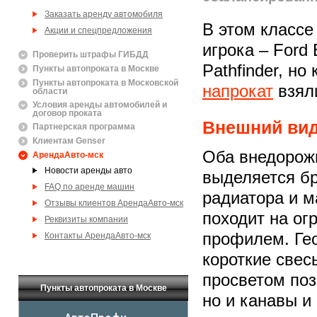
Заказать аренду автомобиля
В этом классе
Акции и спецпредложения
игрока – Ford 
Проверить штрафы ГИБДД
Pathfinder, но
Пункты автопроката в Москве
Пункты автопроката в Московской
напрокат
взяли
области
Условия аренды автомобилей и
договор проката
Внешний ви
Партнерская программа
Клиентам Genser
Оба внедорож
АрендаАвто-мск
Новости аренды авто
выделяется б
FAQ по аренде машин
радиатора и 
Отзывы клиентов АрендаАвто-мск
походит на ог
Реквизиты компании
профилем. Гео
Контакты АрендаАвто-мск
короткие свес
просветом поз
Пункты автопроката в Москве
но и канавы и