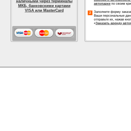
наличными через терминалы
автопарке
по своим кр
МКБ, банковскими картами
VISA или MasterCard
Заполните форму заказа
2
Ваши персональные дан
отправьте их, нажав кно
«
Заказать аренду авт