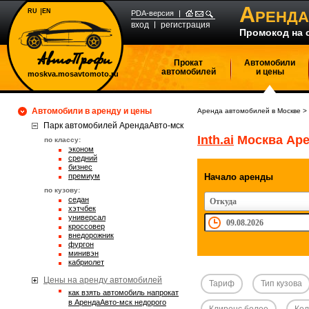
А
RU
EN
РЕНДА
PDA-версия
вход
регистрация
Промокод на 
Прокат
Автомобили
автомобилей
и цены
moskva.mosavtomoto.ru
Автомобили в аренду и цены
Аренда автомобилей в Москве
>
Парк автомобилей АрендаАвто-мск
Inth.ai
Москва Аре
по классу:
эконом
средний
бизнес
премиум
Начало аренды
по кузову:
седан
Откуда
хэтчбек
универсал
кроссовер
внедорожник
фургон
минивэн
кабриолет
Цены на аренду автомобилей
Тариф
Тип кузова
Как взять автомобиль напрокат
в АрендаАвто-мск недорого
Клиренс более
Кол