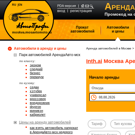
А
RU
EN
РЕНДА
PDA-версия
вход
регистрация
Промокод на 
Прокат
Автомобили
автомобилей
и цены
moskva.mosavtomoto.ru
Автомобили в аренду и цены
Аренда автомобилей в Москве
>
Парк автомобилей АрендаАвто-мск
Inth.ai
Москва Аре
по классу:
эконом
средний
бизнес
премиум
Начало аренды
по кузову:
седан
Откуда
хэтчбек
универсал
кроссовер
внедорожник
фургон
минивэн
кабриолет
Цены на аренду автомобилей
Тариф
Тип кузова
Как взять автомобиль напрокат
в АрендаАвто-мск недорого
Клиренс более
Кол