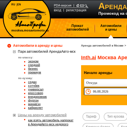
А
RU
EN
РЕНДА
PDA-версия
вход
регистрация
Промокод на 
Прокат
Автомобили
автомобилей
и цены
moskva.mosavtomoto.ru
Автомобили в аренду и цены
Аренда автомобилей в Москве
>
Парк автомобилей АрендаАвто-мск
Inth.ai
Москва Аре
по классу:
эконом
средний
бизнес
премиум
Начало аренды
по кузову:
седан
Откуда
хэтчбек
универсал
кроссовер
внедорожник
фургон
минивэн
кабриолет
Цены на аренду автомобилей
Тариф
Тип кузова
Как взять автомобиль напрокат
в АрендаАвто-мск недорого
Клиренс более
Кол