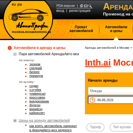
А
RU
EN
РЕНДА
PDA-версия
вход
регистрация
Промокод на 
Прокат
Автомобили
автомобилей
и цены
moskva.mosavtomoto.ru
Автомобили в аренду и цены
Аренда автомобилей в Москве
>
Парк автомобилей АрендаАвто-мск
Inth.ai
Моск
по классу:
эконом
средний
бизнес
премиум
Начало аренды
по кузову:
седан
хэтчбек
Откуда
универсал
кроссовер
внедорожник
фургон
минивэн
кабриолет
Цены на аренду автомобилей
Как взять автомобиль напрокат
Тариф
Тип кузова
в АрендаАвто-мск недорого