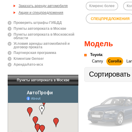
Клиренс более
Ко
Заказать аренду автомобиля
Акции и спецпредложения
СПЕЦПРЕДЛОЖЕНИЯ
Проверить штрафы ГИБДД
Пункты автопроката в Москве
Пункты автопроката в Московской
области
Модель
Условия аренды автомобилей и
договор проката
Партнерская программа
Toyota
:
Клиентам Genser
Camry
Corolla
Lan
АрендаАвто-мск
Сортировать
Пункты автопроката в Москве