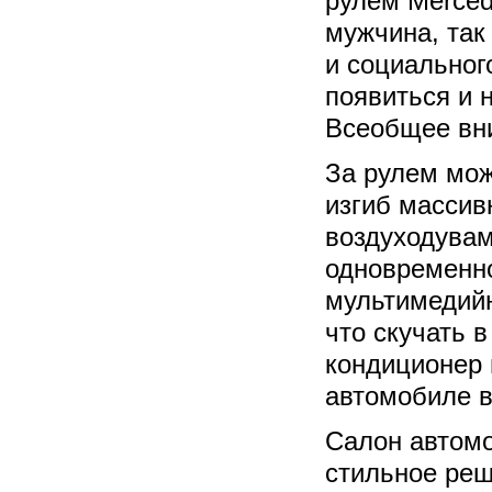
рулем Merced
мужчина, так
и социальног
появиться и н
Всеобщее вн
За рулем мож
изгиб массив
воздуходувам
одновременно
мультимедийн
что скучать в
кондиционер 
автомобиле в
Салон автомо
стильное реш