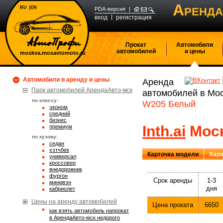
А
RU
EN
РЕНДА
PDA-версия
вход
регистрация
Прокат
Автомобили
автомобилей
и цены
moskva.mosavtomoto.ru
Автомобили в аренду и цены
Аренда
Парк автомобилей АрендаАвто-мск
автомобилей в Мо
по классу:
W205 Белый
эконом
средний
бизнес
Inth.ai
Моск
премиум
по кузову:
седан
хэтчбек
Карточка модели
Хара
универсал
кроссовер
внедорожник
фургон
Срок аренды
1-3
минивэн
дня
кабриолет
Цены на аренду автомобилей
Цена проката
6650
Как взять автомобиль напрокат
в АрендаАвто-мск недорого