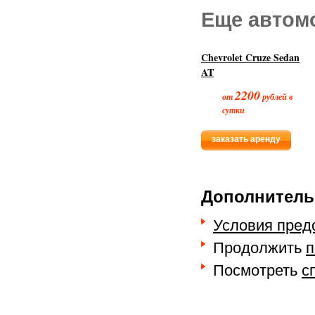
Еще автом
Chevrolet Cruze Sedan
AT
2200
от
рублей в
сутки
заказать аренду
Дополнитель
Условия пред
Продолжить
п
Посмотреть
с