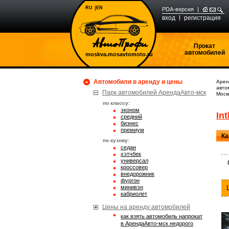
RU
EN
PDA-версия
вход
регистрация
Прокат
автомобилей
moskva.mosavtomoto.ru
Автомобили в аренду и цены
Арен
авто
Парк автомобилей АрендаАвто-мск
Моск
по классу:
эконом
Int
средний
бизнес
премиум
Ка
по кузову:
седан
хэтчбек
универсал
кроссовер
внедорожник
фургон
минивэн
кабриолет
Цены на аренду автомобилей
Как взять автомобиль напрокат
в АрендаАвто-мск недорого