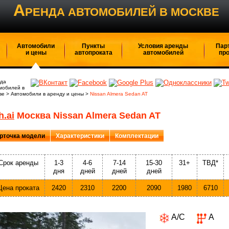
А
РЕНДА АВТОМОБИЛЕЙ В МОСКВЕ
Автомобили
Пункты
Условия аренды
Пар
и цены
автопроката
автомобилей
пр
да
мобилей в
ве
>
Автомобили в аренду и цены
>
Nissan Almera Sedan AT
h.ai
Москва Nissan Almera Sedan AT
рточка модели
Характеристики
Комплектации
Срок аренды
1-3
4-6
7-14
15-30
31+
ТВД*
дня
дней
дней
дней
Цена проката
2420
2310
2200
2090
1980
6710
A/C
А