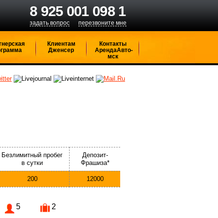
8 925 001 098 1
задать вопрос
перезвоните мне
тнерская
Клиентам
Контакты
ограмма
Дженсер
АрендаАвто-
мск
Безлимитный пробег
Депозит-
в сутки
Фрашиза*
200
12000
5
2