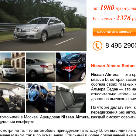
1980
от
руб./сутк
2376
Без залога:
ру
рассчитать аренду
8 495 290
Nissan Almera Sedan
Nissan Almera
— это ср
класса В, которая заво
обогнав своих главных к
Алмера Седан — это наг
относительно небольши
довольно высокого каче
Но что же делать тем, 
передвижения без авто
томобилей в Москве. Арендовав
Nissan Almera
, каждый сможет освоить
ущения комфорта.
смотря на то, что автомобиль принадлежит к классу В, он выглядит явно
ешнему виду, так и по оснащению. Стильный и более современный вид 