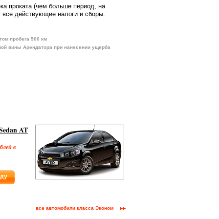
ока проката (чем больше период, на
 все действующие налоги и сборы.
том пробега 500 км
ной вины Арендатора при нанесении ущерба
 Sedan AT
блей в
нду
все автомобили класса Эконом