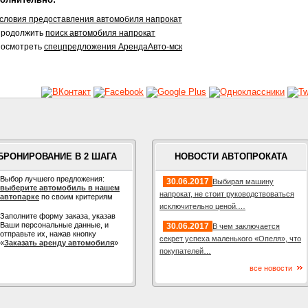
словия предоставления автомобиля напрокат
родолжить
поиск автомобиля напрокат
осмотреть
спецпредложения АрендаАвто-мск
БРОНИРОВАНИЕ В 2 ШАГА
НОВОСТИ АВТОПРОКАТА
Выбор лучшего предложения:
30.06.2017
Выбирая машину
выберите автомобиль в нашем
напрокат, не стоит руководствоваться
автопарке
по своим критериям
исключительно ценой.…
Заполните форму заказа, указав
Ваши персональные данные, и
30.06.2017
В чем заключается
отправьте их, нажав кнопку
секрет успеха маленького «Опеля», что
«
Заказать аренду автомобиля
»
покупателей…
все новости