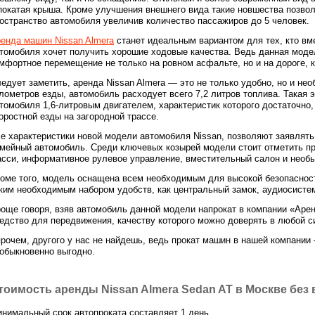
покатая крыша. Кроме улучшения внешнего вида такие новшества позво
остранство автомобиля увеличив количество пассажиров до 5 человек.
енда машин Nissan Almera
станет идеальным вариантом для тех, кто в
томобиля хочет получить хорошие ходовые качества. Ведь данная моде
мфортное перемещение не только на ровном асфальте, но и на дороге, к
едует заметить, аренда Nissan Almera — это не только удобно, но и не
лометров езды, автомобиль расходует всего 7,2 литров топлива. Такая
томобиля 1,6-литровым двигателем, характеристик которого достаточно, 
оростной езды на загородной трассе.
е характеристики новой модели автомобиля Nissan, позволяют заявлять
мейный автомобиль. Среди ключевых козырей модели стоит отметить п
сси, информативное рулевое управление, вместительный салон и необы
оме того, модель оснащена всем необходимым для высокой безопаснос
ким необходимым набором удобств, как центральный замок, аудиосистем
още говоря, взяв автомобиль данной модели напрокат в компании «Аре
едство для передвижения, качеству которого можно доверять в любой с
рочем, другого у нас не найдешь, ведь прокат машин в нашей компании 
обыкновенно выгодно.
тоимость аренды Nissan Almera Sedan AT в Москве без
нимальный срок автопроката составляет 1 день.