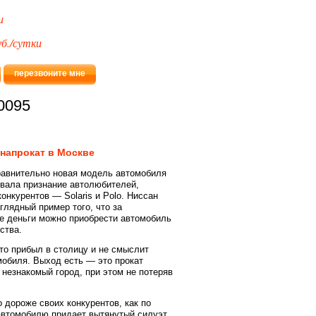
и
б./сутки
перезвоните мне
0095
 напрокат в Москве
авнительно новая модель автомобиля
евала признание автолюбителей,
онкурентов — Solaris и Polo. Ниссан
лядный пример того, что за
е деньги можно приобрести автомобиль
ства.
кто прибыл в столицу и не смыслит
мобиля. Выход есть — это прокат
 незнакомый город, при этом не потеряв
 дороже своих конкурентов, как по
автомобилю придает вытянутый силуэт