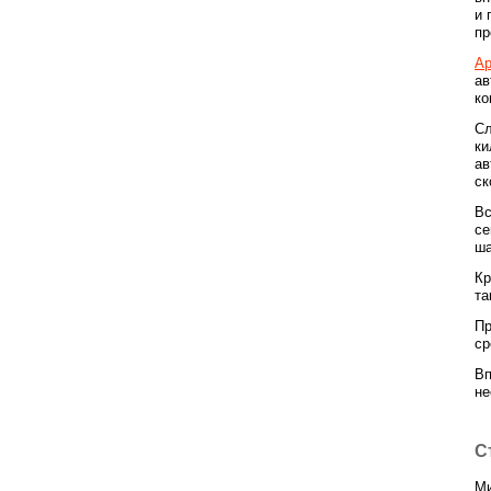
и 
пр
Ар
ав
ко
Сл
ки
ав
ск
Вс
се
ша
Кр
та
Пр
ср
Вп
не
С
Ми