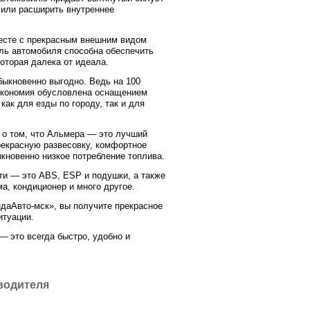
лили расширить внутреннее
месте с прекрасным внешним видом
ль автомобиля способна обеспечить
оторая далека от идеала.
обыкновенно выгодно. Ведь на 100
 экономия обусловлена оснащением
как для езды по городу, так и для
 о том, что Альмера — это лучший
рекрасную развесовку, комфортное
кновенно низкое потребление топлива.
ти — это ABS, ESP и подушки, а также
а, кондиционер и много другое.
ндаАвто-мск», вы получите прекрасное
итуации.
— это всегда быстро, удобно и
 водителя