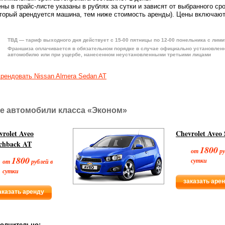
ны в прайс-листе указаны в рублях за сутки и зависят от выбранного ср
торый арендуется машина, тем ниже стоимость аренды). Цены включают
ТВД — тариф выходного дня действует с 15-00 пятницы по 12-00 понельника с лими
Франшиза оплачивается в обязательном порядке в случае официально установлен
автомобилю или при ущербе, нанесенном неустановленными третьими лицами
рендовать Nissan Almera Sedan AT
е автомобили класса «Эконом»
vrolet Aveo
Chevrolet Aveo
chback AT
1800
от
ру
1800
сутки
от
рублей в
сутки
заказать аре
аказать аренду
олнительно: