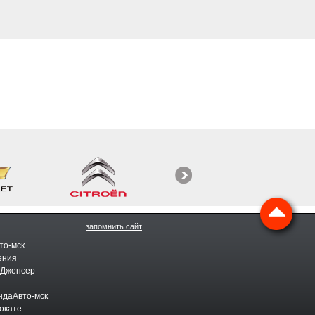
запомнить сайт
то-мск
ения
 Дженсер
ндаАвто-мск
окате