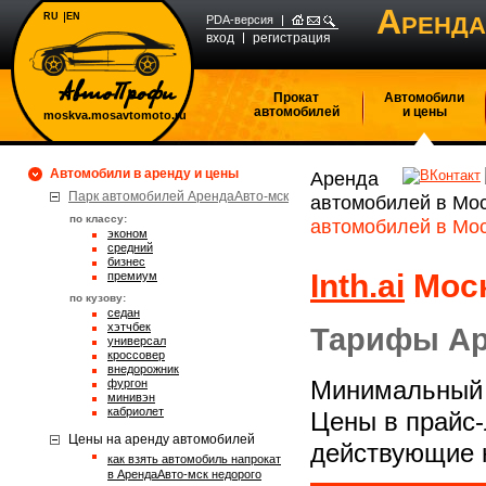
А
RU
EN
РЕНДА
PDA-версия
вход
регистрация
Прокат
Автомобили
автомобилей
и цены
moskva.mosavtomoto.ru
Автомобили в аренду и цены
Аренда
Парк автомобилей АрендаАвто-мск
автомобилей в Мо
по классу:
автомобилей в Мо
эконом
средний
бизнес
Inth.ai
Моск
премиум
по кузову:
седан
хэтчбек
Тарифы Ар
универсал
кроссовер
внедорожник
фургон
Минимальный с
минивэн
кабриолет
Цены в прайс-
Цены на аренду автомобилей
действующие 
Как взять автомобиль напрокат
в АрендаАвто-мск недорого