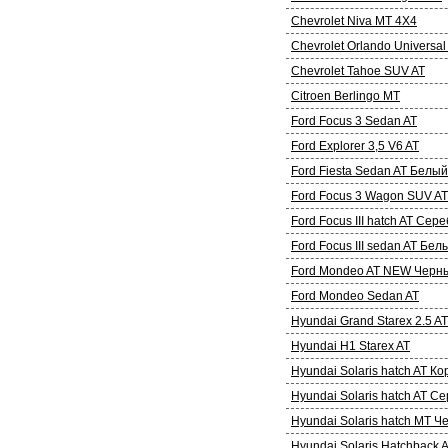
Chevrolet Niva MT 4X4
Chevrolet Orlando Universal
Chevrolet Tahoe SUV AT
Citroen Berlingo MT
Ford Focus 3 Sedan AT
Ford Explorer 3,5 V6 AT
Ford Fiesta Sedan AT Белый
Ford Focus 3 Wagon SUV AT
Ford Focus III hatch AT Се
Ford Focus III sedan AT Бел
Ford Mondeo AT NEW Черн
Ford Mondeo Sedan AT
Hyundai Grand Starex 2.5 A
Hyundai H1 Starex AT
Hyundai Solaris hatch AT К
Hyundai Solaris hatch AT С
Hyundai Solaris hatch МT 
Hyundai Solaris Hatchback 