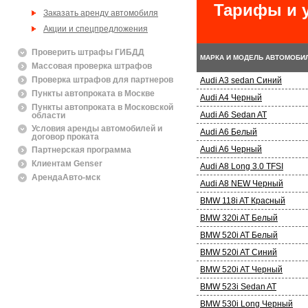
Тарифы и у
Заказать аренду автомобиля
Акции и спецпредложения
Проверить штрафы ГИБДД
МАРКА И МОДЕЛЬ АВТОМОБИ
Массовая проверка штрафов
Проверка штрафов для партнеров
Audi A3 sedan Синий
Пункты автопроката в Москве
Audi A4 Черный
Пункты автопроката в Московской
Audi A6 Sedan AT
области
Условия аренды автомобилей и
Audi A6 Белый
договор проката
Audi A6 Черный
Партнерская программа
Клиентам Genser
Audi A8 Long 3.0 TFSI
АрендаАвто-мск
Audi A8 NEW Черный
BMW 118i AT Красный
BMW 320i AT Белый
BMW 520i AT Белый
BMW 520i AT Синий
BMW 520i AT Черный
BMW 523i Sedan AT
BMW 530i Long Черный