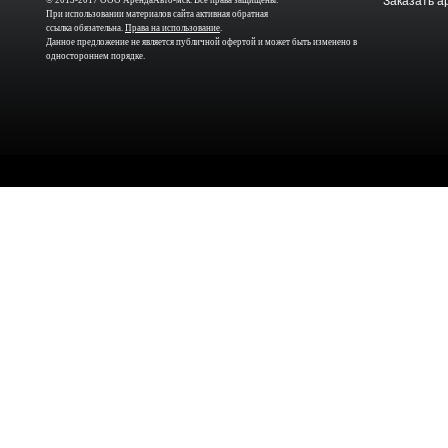
Заказать а
© 2013-2017 ООО АрендаАвто-мск. Все права защищены.
При использовании материалов сайта активная обратная
ссылка обязательна.
Права на использование
.
Данное предложение не является публичной офертой и может быть изменено в
одностороннем порядке.